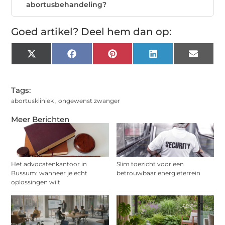
abortusbehandeling?
Goed artikel? Deel hem dan op:
X
Facebook
Pinterest
LinkedIn
Email
(Twitter)
Tags:
abortuskliniek
,
ongewenst zwanger
Meer Berichten
Het advocatenkantoor in
Slim toezicht voor een
Bussum: wanneer je echt
betrouwbaar energieterrein
oplossingen wilt