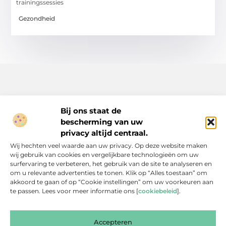
trainingssessies
Gezondheid
Bij ons staat de
bescherming van uw
Inspiratie, tips en verhalen voor elk moment.
privacy altijd centraal.
Ontdek een breed scala aan artikelen en blogs die je dagelijks
Wij hechten veel waarde aan uw privacy. Op deze website maken
leven verrijken, van praktische adviezen tot boeiende verhalen.
wij gebruik van cookies en vergelijkbare technologieën om uw
surfervaring te verbeteren, het gebruik van de site te analyseren en
Bericht categorie
om u relevante advertenties te tonen. Klik op “Alles toestaan” om
akkoord te gaan of op “Cookie instellingen” om uw voorkeuren aan
te passen. Lees voor meer informatie ons [
cookiebeleid
].
Onze informatie
Accepteren
Backlinks Kopen: Slimme Investering of Gevaarlijke Shortcut?
Kan je geld verdienen met een website? Een eerlijke blik achter de schermen