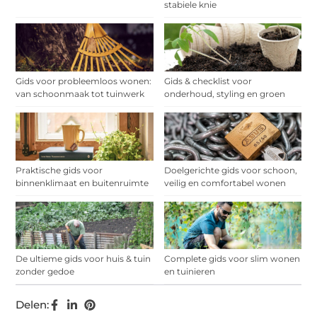
stabiele knie
Gids voor probleemloos wonen:
Gids & checklist voor
van schoonmaak tot tuinwerk
onderhoud, styling en groen
Praktische gids voor
Doelgerichte gids voor schoon,
binnenklimaat en buitenruimte
veilig en comfortabel wonen
De ultieme gids voor huis & tuin
Complete gids voor slim wonen
zonder gedoe
en tuinieren
Delen: