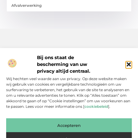
Afvalverwerking
Bij ons staat de
bescherming van uw
Inspiratie, tips en verhalen voor elk moment.
privacy altijd centraal.
Ontdek een breed scala aan artikelen en blogs die je dagelijks
Wij hechten veel waarde aan uw privacy. Op deze website maken
leven verrijken, van praktische adviezen tot boeiende verhalen.
wij gebruik van cookies en vergelijkbare technologieën om uw
surfervaring te verbeteren, het gebruik van de site te analyseren en
Bericht categorie
om u relevante advertenties te tonen. Klik op “Alles toestaan” om
akkoord te gaan of op “Cookie instellingen” om uw voorkeuren aan
te passen. Lees voor meer informatie ons [
cookiebeleid
].
Onze informatie
Accepteren
Backlinks Kopen: Slimme Investering of Gevaarlijke Shortcut?
Kan je geld verdienen met een website? Een eerlijke blik achter de schermen