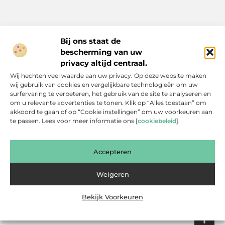
Bij ons staat de
bescherming van uw
Inspiratie, tips en verhalen voor elk moment.
privacy altijd centraal.
Ontdek een breed scala aan artikelen en blogs die je dagelijks
Wij hechten veel waarde aan uw privacy. Op deze website maken
leven verrijken, van praktische adviezen tot boeiende verhalen.
wij gebruik van cookies en vergelijkbare technologieën om uw
surfervaring te verbeteren, het gebruik van de site te analyseren en
Bericht categorie
om u relevante advertenties te tonen. Klik op “Alles toestaan” om
akkoord te gaan of op “Cookie instellingen” om uw voorkeuren aan
te passen. Lees voor meer informatie ons [
cookiebeleid
].
Onze informatie
Accepteren
Backlinks Kopen: Slimme Investering of Gevaarlijke Shortcut?
Kan je geld verdienen met een website? Een eerlijke blik achter de schermen
Weigeren
Bekijk Voorkeuren
Website index
Cookiebeleid (EU)
@2025 www.bsdesmidse.nl. All Right Reserved.