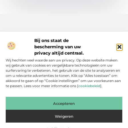
Bij ons staat de
bescherming van uw
Inspiratie, tips en verhalen voor elk moment.
privacy altijd centraal.
Ontdek een breed scala aan artikelen en blogs die je dagelijks
Wij hechten veel waarde aan uw privacy. Op deze website maken
leven verrijken, van praktische adviezen tot boeiende verhalen.
wij gebruik van cookies en vergelijkbare technologieën om uw
surfervaring te verbeteren, het gebruik van de site te analyseren en
Bericht categorie
om u relevante advertenties te tonen. Klik op “Alles toestaan” om
akkoord te gaan of op “Cookie instellingen” om uw voorkeuren aan
te passen. Lees voor meer informatie ons [
cookiebeleid
].
Onze informatie
Accepteren
Backlinks Kopen: Slimme Investering of Gevaarlijke Shortcut?
Kan je geld verdienen met een website? Een eerlijke blik achter de schermen
Weigeren