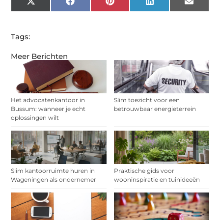
X
Facebook
Pinterest
LinkedIn
Email
(Twitter)
Tags:
Meer Berichten
Het advocatenkantoor in
Slim toezicht voor een
Bussum: wanneer je echt
betrouwbaar energieterrein
oplossingen wilt
Slim kantoorruimte huren in
Praktische gids voor
Wageningen als ondernemer
wooninspiratie en tuinideeën