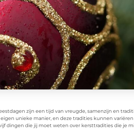
eestdagen zijn een tijd van vreugde, samenzijn en tradi
eigen unieke manier, en deze tradities kunnen variëren va
 vijf dingen die jij moet weten over kersttradities die je