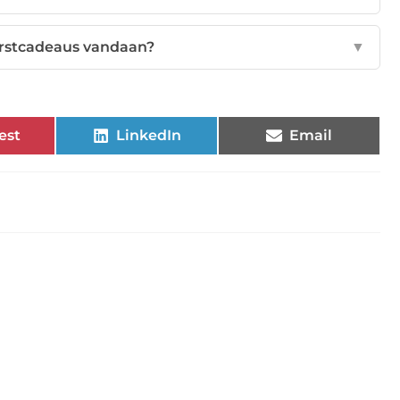
rstcadeaus vandaan?
▼
est
LinkedIn
Email