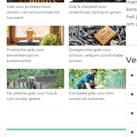
mani
Gids voor probleemloos
Gids & checklist voor
ker
wonen: van schoonmaak tot
onderhoud, styling en groen
het 
tuinwerk
om z
Praktische gids voor
Doelgerichte gids voor
binnenklimaat en
schoon, veilig en comfortabel
Ve
buitenruimte
wonen
De ultieme gids voor huis &
Complete gids voor slim
tuin zonder gedoe
wonen en tuinieren