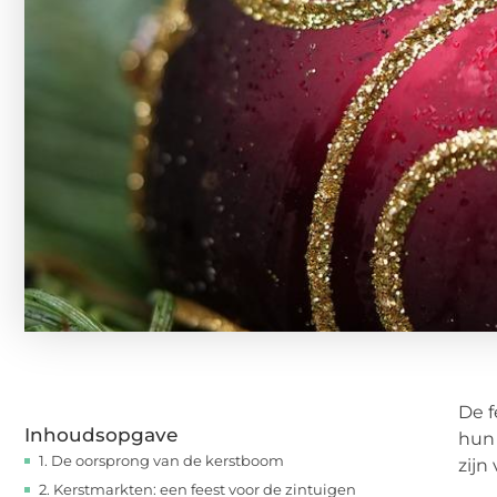
De f
Inhoudsopgave
hun 
1. De oorsprong van de kerstboom
zijn
2. Kerstmarkten: een feest voor de zintuigen