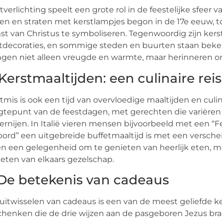
tverlichting speelt een grote rol in de feestelijke sfeer 
en en straten met kerstlampjes begon in de 17e eeuw,
t van Christus te symboliseren. Tegenwoordig zijn kerst
tdecoraties, en sommige steden en buurten staan beken
gen niet alleen vreugde en warmte, maar herinneren ons
 Kerstmaaltijden: een culinaire reis
tmis is ook een tijd van overvloedige maaltijden en culina
tepunt van de feestdagen, met gerechten die variëren 
ernijen. In Italië vieren mensen bijvoorbeeld met een “Fe
bord” een uitgebreide buffetmaaltijd is met een versche
en een gelegenheid om te genieten van heerlijk eten,
eten van elkaars gezelschap.
 De betekenis van cadeaus
uitwisselen van cadeaus is een van de meest geliefde ker
henken die de drie wijzen aan de pasgeboren Jezus br