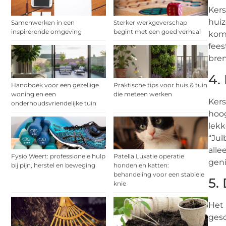
Kers
huiz
Samenwerken in een
Sterker werkgeverschap
inspirerende omgeving
begint met een goed verhaal
koms
fees
bren
4.
Handboek voor een gezellige
Praktische tips voor huis & tuin
woning en een
die meteen werken
Kers
onderhoudsvriendelijke tuin
hoog
lekk
“Jul
alle
Fysio Weert: professionele hulp
Patella Luxatie operatie
geni
bij pijn, herstel en beweging
honden en katten:
behandeling voor een stabiele
5.
knie
Het 
gesc