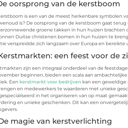
 De oorsprong van de kerstboom
erstboom is een van de meest herkenbare symbolen van K
enoud is? De oorsprong van de kerstboom gaat terug n
erzonnewende groene takken in hun huizen brachten o
nnen Duitse christenen bomen in hun huizen te breng
itie verspreidde zich langzaam over Europa en bereikte 
 Kerstmarkten: een feest voor de z
tmarkten zijn een integraal onderdeel van de feestdage
ovember beginnen, bieden een scala aan ambachtelijke pr
iek. Een
kerstmarkt voor bedrijven
kan een geweldige 
rengen en medewerkers te waarderen met unieke gesche
 gespecialiseerd in het organiseren van op maat gemaakt
dering en unieke geschenken. Dit kan een onvergetelijk
kgevers.
 De magie van kerstverlichting