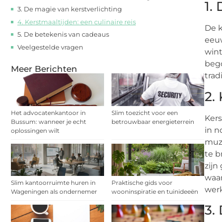
1.
3. De magie van kerstverlichting
4. Kerstmaaltijden: een culinaire reis
De k
5. De betekenis van cadeaus
eeuw
Veelgestelde vragen
wint
bego
Meer Berichten
trad
2.
Het advocatenkantoor in
Slim toezicht voor een
Kers
Bussum: wanneer je echt
betrouwbaar energieterrein
in n
oplossingen wilt
muz
te b
zijn
waar
Slim kantoorruimte huren in
Praktische gids voor
wer
Wageningen als ondernemer
wooninspiratie en tuinideeën
3.