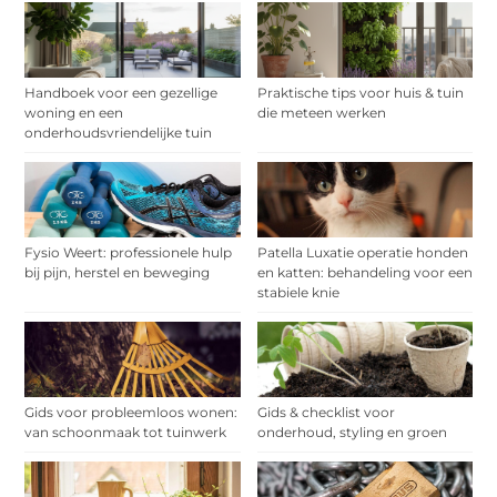
Handboek voor een gezellige
Praktische tips voor huis & tuin
woning en een
die meteen werken
onderhoudsvriendelijke tuin
Fysio Weert: professionele hulp
Patella Luxatie operatie honden
bij pijn, herstel en beweging
en katten: behandeling voor een
stabiele knie
Gids voor probleemloos wonen:
Gids & checklist voor
van schoonmaak tot tuinwerk
onderhoud, styling en groen