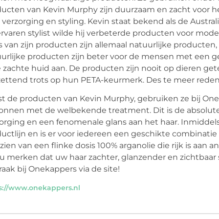
ucten van Kevin Murphy zijn duurzaam en zacht voor h
 verzorging en styling. Kevin staat bekend als de Austr
ervaren stylist wilde hij verbeterde producten voor model
s van zijn producten zijn allemaal natuurlijke producte
urlijke producten zijn beter voor de mensen met een gev
e zachte huid aan. De producten zijn nooit op dieren getes
ettend trots op hun PETA-keurmerk. Des te meer reden
t de producten van Kevin Murphy, gebruiken ze bij Onek
nnen met de welbekende treatment. Dit is de absolute 
orging en een fenomenale glans aan het haar. Inmiddels
uctlijn en is er voor iedereen een geschikte combinatie
zien van een flinke dosis 100% arganolie die rijk is aan a
 u merken dat uw haar zachter, glanzender en zichtbaar
raak bij Onekappers via de site!
s://www.onekappers.nl