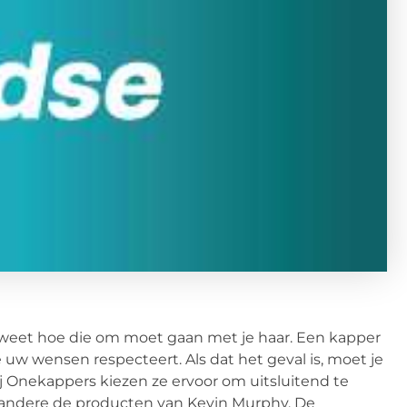
 weet hoe die om moet gaan met je haar. Een kapper
 uw wensen respecteert. Als dat het geval is, moet je
ij Onekappers kiezen ze ervoor om uitsluitend te
andere de producten van Kevin Murphy. De