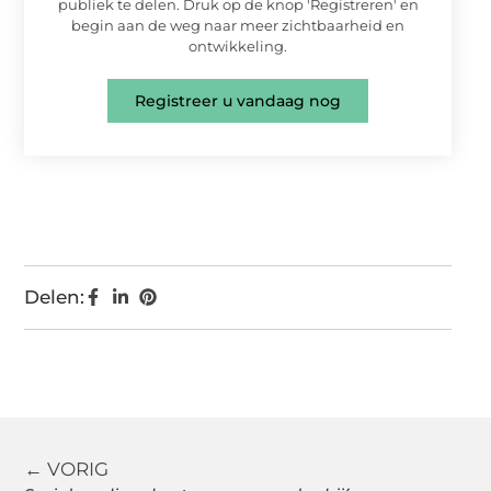
publiek te delen. Druk op de knop 'Registreren' en
begin aan de weg naar meer zichtbaarheid en
ontwikkeling.
Registreer u vandaag nog
Delen:
← VORIG