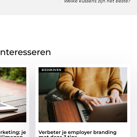
Welke kussens zijn het beste?
interesseren
BEDRIJVEN
keting: je
Verbeter je employer branding