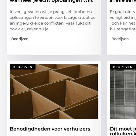
wanneer je echt oplossingen wilt
snelle ser
In veel gevallen wil je graag zelf proberen
Er gaat niet
oplossingen te vinden voor lastige situaties
veiligheid in
en ingewikkelde conflicten. Vaak lukt dit
Toch kan het
ook wel, zeker nu je
buitengeslote
Bedrijven
Bedrijven
BEDRIJVEN
BEDRIJVEN
Benodigdheden voor verhuizers
Dit moet j
rolluiken 