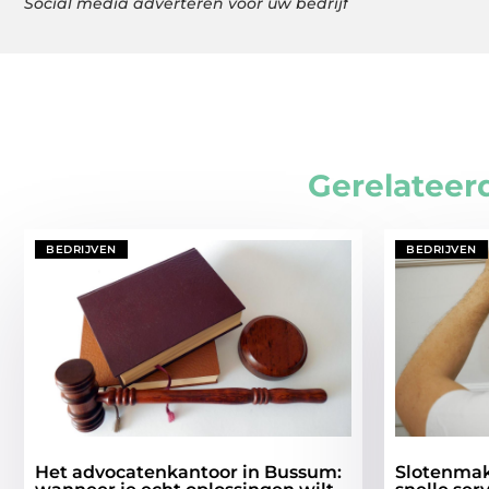
Social media adverteren voor uw bedrijf
Gerelateer
BEDRIJVEN
BEDRIJVEN
Het advocatenkantoor in Bussum:
Slotenmak