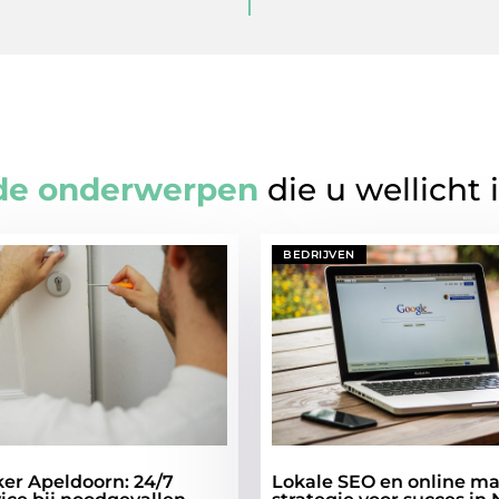
de onderwerpen
die u wellicht 
BEDRIJVEN
er Apeldoorn: 24/7
Lokale SEO en online mar