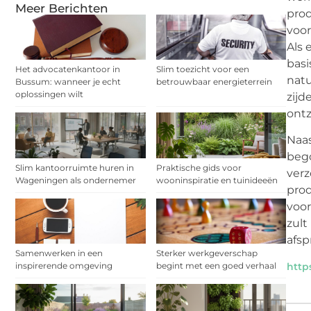
Meer Berichten
prod
voor
Als 
basi
Het advocatenkantoor in
Slim toezicht voor een
natu
Bussum: wanneer je echt
betrouwbaar energieterrein
oplossingen wilt
zijd
ontz
Naas
bego
Slim kantoorruimte huren in
Praktische gids voor
verz
Wageningen als ondernemer
wooninspiratie en tuinideeën
prod
voor
zult
afsp
Samenwerken in een
Sterker werkgeverschap
http
inspirerende omgeving
begint met een goed verhaal