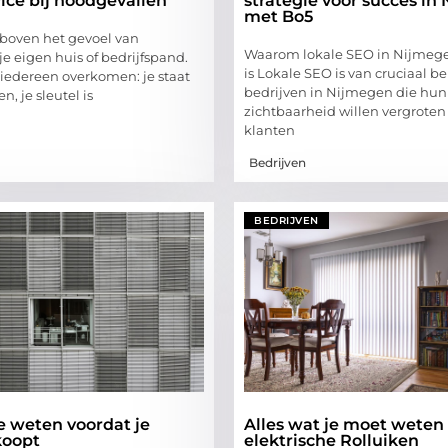
vice bij noodgevallen
strategie voor succes in
met Bo5
s boven het gevoel van
Waarom lokale SEO in Nijmege
 je eigen huis of bedrijfspand.
is Lokale SEO is van cruciaal b
 iedereen overkomen: je staat
bedrijven in Nijmegen die hun
n, je sleutel is
zichtbaarheid willen vergrote
klanten
Bedrijven
BEDRIJVEN
e weten voordat je
Alles wat je moet weten
koopt
elektrische Rolluiken