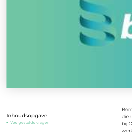
Bent
Inhoudsopgave
die 
Veelgestelde vragen
bij 
wer