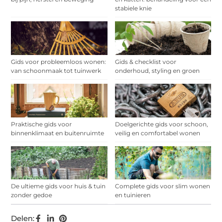
stabiele knie
Gids voor probleemloos wonen:
Gids & checklist voor
van schoonmaak tot tuinwerk
onderhoud, styling en groen
Praktische gids voor
Doelgerichte gids voor schoon,
binnenklimaat en buitenruimte
veilig en comfortabel wonen
De ultieme gids voor huis & tuin
Complete gids voor slim wonen
zonder gedoe
en tuinieren
Delen: