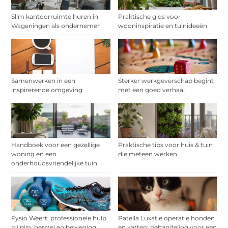
Slim kantoorruimte huren in
Praktische gids voor
Wageningen als ondernemer
wooninspiratie en tuinideeën
Samenwerken in een
Sterker werkgeverschap begint
inspirerende omgeving
met een goed verhaal
Handboek voor een gezellige
Praktische tips voor huis & tuin
woning en een
die meteen werken
onderhoudsvriendelijke tuin
Fysio Weert: professionele hulp
Patella Luxatie operatie honden
bij pijn, herstel en beweging
en katten: behandeling voor een