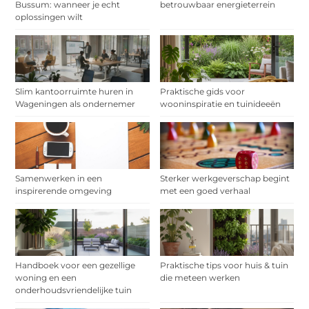
Bussum: wanneer je echt
betrouwbaar energieterrein
oplossingen wilt
Slim kantoorruimte huren in
Praktische gids voor
Wageningen als ondernemer
wooninspiratie en tuinideeën
Samenwerken in een
Sterker werkgeverschap begint
inspirerende omgeving
met een goed verhaal
Handboek voor een gezellige
Praktische tips voor huis & tuin
woning en een
die meteen werken
onderhoudsvriendelijke tuin