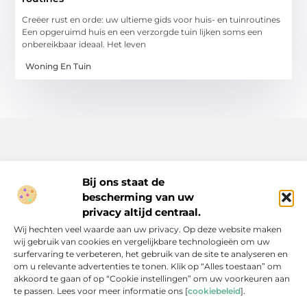
Creëer rust en orde: uw ultieme gids voor huis- en tuinroutines
Een opgeruimd huis en een verzorgde tuin lijken soms een
onbereikbaar ideaal. Het leven
Woning En Tuin
Bij ons staat de
bescherming van uw
Inspiratie, tips en verhalen voor elk moment.
privacy altijd centraal.
Ontdek een breed scala aan artikelen en blogs die je dagelijks
Wij hechten veel waarde aan uw privacy. Op deze website maken
leven verrijken, van praktische adviezen tot boeiende verhalen.
wij gebruik van cookies en vergelijkbare technologieën om uw
surfervaring te verbeteren, het gebruik van de site te analyseren en
Bericht categorie
om u relevante advertenties te tonen. Klik op “Alles toestaan” om
akkoord te gaan of op “Cookie instellingen” om uw voorkeuren aan
te passen. Lees voor meer informatie ons [
cookiebeleid
].