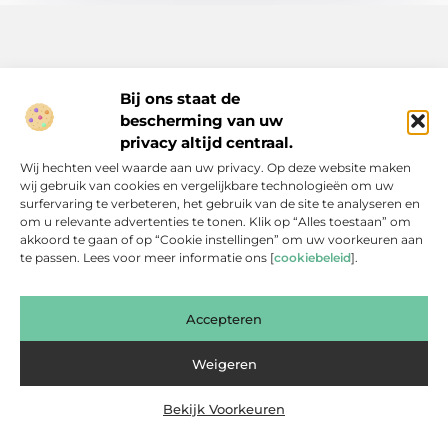
Bij ons staat de
bescherming van uw
Inspiratie, tips en verhalen voor elk moment.
privacy altijd centraal.
Ontdek een breed scala aan artikelen en blogs die je dagelijks
Wij hechten veel waarde aan uw privacy. Op deze website maken
leven verrijken, van praktische adviezen tot boeiende verhalen.
wij gebruik van cookies en vergelijkbare technologieën om uw
surfervaring te verbeteren, het gebruik van de site te analyseren en
Bericht categorie
om u relevante advertenties te tonen. Klik op “Alles toestaan” om
akkoord te gaan of op “Cookie instellingen” om uw voorkeuren aan
te passen. Lees voor meer informatie ons [
cookiebeleid
].
Onze informatie
Accepteren
Backlinks Kopen: Slimme Investering of Gevaarlijke Shortcut?
Kan je geld verdienen met een website? Een eerlijke blik achter de schermen
Weigeren
Bekijk Voorkeuren
Website index
Cookiebeleid (EU)
@2025 www.bsdesmidse.nl. All Right Reserved.