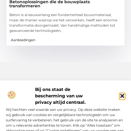
Betonoplossingen die de bouwplaats
transformeren
Beton is al eeuwenlang een fundamenteel bouwmateriaal,
maar de manier waarop we het verwerken, heeft een enorme
transformatie doorgemaakt. Van handmatige methoden tot
geavanceerde technologieën,
Aanbiedingen
Bij ons staat de
bescherming van uw
Inspiratie, tips en verhalen voor elk moment.
privacy altijd centraal.
Ontdek een breed scala aan artikelen en blogs die je dagelijks
Wij hechten veel waarde aan uw privacy. Op deze website maken
leven verrijken, van praktische adviezen tot boeiende verhalen.
wij gebruik van cookies en vergelijkbare technologieën om uw
surfervaring te verbeteren, het gebruik van de site te analyseren en
Bericht categorie
om u relevante advertenties te tonen. Klik op “Alles toestaan” om
akkoord te gaan of op “Cookie instellingen” om uw voorkeuren aan