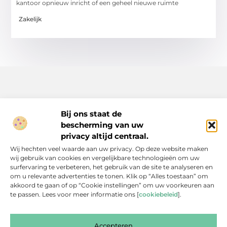
kantoor opnieuw inricht of een geheel nieuwe ruimte
Zakelijk
Bij ons staat de
bescherming van uw
Inspiratie, tips en verhalen voor elk moment.
privacy altijd centraal.
Ontdek een breed scala aan artikelen en blogs die je dagelijks
Wij hechten veel waarde aan uw privacy. Op deze website maken
leven verrijken, van praktische adviezen tot boeiende verhalen.
wij gebruik van cookies en vergelijkbare technologieën om uw
surfervaring te verbeteren, het gebruik van de site te analyseren en
Bericht categorie
om u relevante advertenties te tonen. Klik op “Alles toestaan” om
akkoord te gaan of op “Cookie instellingen” om uw voorkeuren aan
te passen. Lees voor meer informatie ons [
cookiebeleid
].
Onze informatie
Accepteren
Backlinks Kopen: Slimme Investering of Gevaarlijke Shortcut?
Kan je geld verdienen met een website? Een eerlijke blik achter de schermen