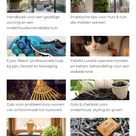
Handboek voor een gezellige
Praktische tips voor huis & tuin
woning en een
die meteen werken
onderhoudsvriendelijke tuin
Fysio Weert: professionele hulp
Patella Luxatie operatie honden
bij pijn, herstel en beweging
en katten: behandeling voor een
stabiele knie
Gids voor probleemloos wonen:
Gids & checklist voor
van schoonmaak tot tuinwerk
onderhoud, styling en groen