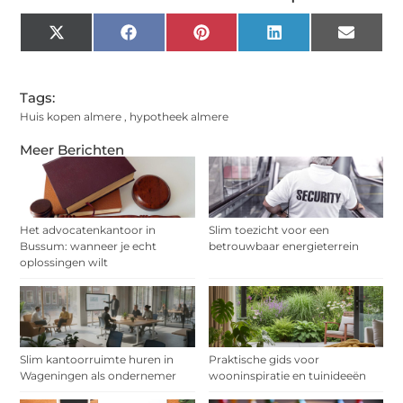
X
Facebook
Pinterest
LinkedIn
Email
(Twitter)
Tags:
Huis kopen almere
,
hypotheek almere
Meer Berichten
Het advocatenkantoor in
Slim toezicht voor een
Bussum: wanneer je echt
betrouwbaar energieterrein
oplossingen wilt
Slim kantoorruimte huren in
Praktische gids voor
Wageningen als ondernemer
wooninspiratie en tuinideeën