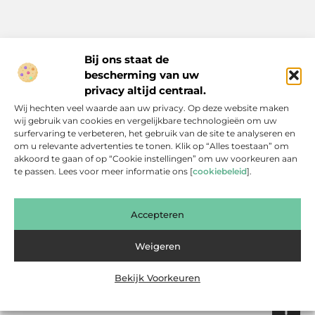
Bij ons staat de
bescherming van uw
Inspiratie, tips en verhalen voor elk moment.
privacy altijd centraal.
Ontdek een breed scala aan artikelen en blogs die je dagelijks
Wij hechten veel waarde aan uw privacy. Op deze website maken
leven verrijken, van praktische adviezen tot boeiende verhalen.
wij gebruik van cookies en vergelijkbare technologieën om uw
surfervaring te verbeteren, het gebruik van de site te analyseren en
Bericht categorie
om u relevante advertenties te tonen. Klik op “Alles toestaan” om
akkoord te gaan of op “Cookie instellingen” om uw voorkeuren aan
te passen. Lees voor meer informatie ons [
cookiebeleid
].
Onze informatie
Accepteren
Backlinks Kopen: Slimme Investering of Gevaarlijke Shortcut?
Kan je geld verdienen met een website? Een eerlijke blik achter de schermen
Weigeren
Bekijk Voorkeuren
Website index
Cookiebeleid (EU)
@2025 www.bsdesmidse.nl. All Right Reserved.