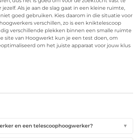
uren, dus het is goed om voor de zoektocht vast te
ezelf. Als je aan de slag gaat in een kleine ruimte,
iet goed gebruiken. Kies daarom in die situatie voor
 hoogwerkers verschillen, zo is een kniktelescoop
udig verschillende plekken binnen een smalle ruimte
de site van Hoogwerkt kun je een test doen, om
eoptimaliseerd om het juiste apparaat voor jouw klus
werker en een telescoophoogwerker?
▼