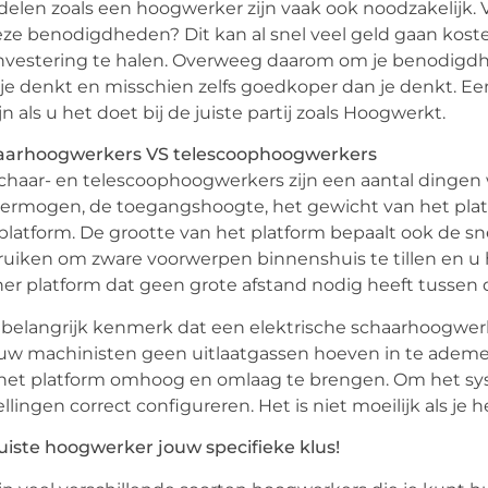
elen zoals een hoogwerker zijn vaak ook noodzakelijk. V
eze benodigdheden? Dit kan al snel veel geld gaan kosten
nvestering te halen. Overweeg daarom om je benodigdhe
je denkt en misschien zelfs goedkoper dan je denkt. E
ijn als u het doet bij de juiste partij zoals Hoogwerkt.
aarhoogwerkers VS telescoophoogwerkers
schaar- en telescoophoogwerkers zijn een aantal dingen
ermogen, de toegangshoogte, het gewicht van het plat
platform. De grootte van het platform bepaalt ook de sn
uiken om zware voorwerpen binnenshuis te tillen en u 
ner platform dat geen grote afstand nodig heeft tussen 
belangrijk kenmerk dat een elektrische schaarhoogwerke
uw machinisten geen uitlaatgassen hoeven in te ademe
et platform omhoog en omlaag te brengen. Om het sys
ellingen correct configureren. Het is niet moeilijk als je
uiste hoogwerker jouw specifieke klus!