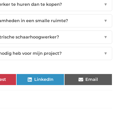
rker te huren dan te kopen?
▼
amheden in een smalle ruimte?
▼
ktrische schaarhoogwerker?
▼
nodig heb voor mijn project?
▼
est
LinkedIn
Email