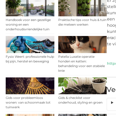
Er z
stel
kunn
een 
Handboek voor een gezellige
Praktische tips voor huis & tuin
woning en een
die meteen werken
hoog
onderhoudsvriendelijke tuin
kunt
erac
te v
Fysio Weert: professionele hulp
Patella Luxatie operatie
bij pijn, herstel en beweging
honden en katten:
http
behandeling voor een stabiele
knie
Ve
Gids voor probleemloos
Gids & checklist voor
wonen: van schoonmaak tot
onderhoud, styling en groen
tuinwerk