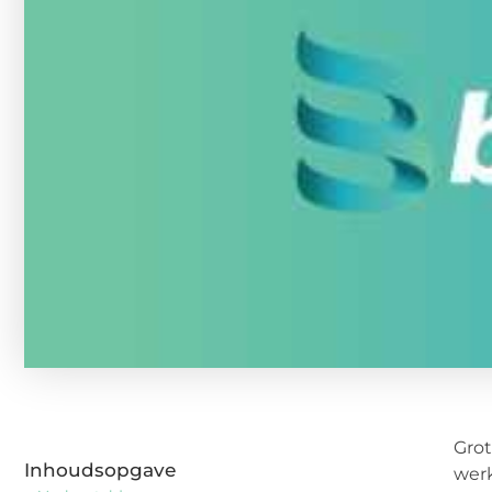
Grot
Inhoudsopgave
werk