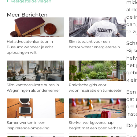
Veelgestelde vragen
midd
al d
Meer Berichten
de i
dan 
te z
Het advocatenkantoor in
Slim toezicht voor een
Sch
Bussum: wanneer je echt
betrouwbaar energieterrein
Bij 
oplossingen wilt
hefv
het 
gebr
klei
Slim kantoorruimte huren in
Praktische gids voor
Wageningen als ondernemer
wooninspiratie en tuinideeën
Een 
dat 
om h
inst
Samenwerken in een
Sterker werkgeverschap
De j
inspirerende omgeving
begint met een goed verhaal