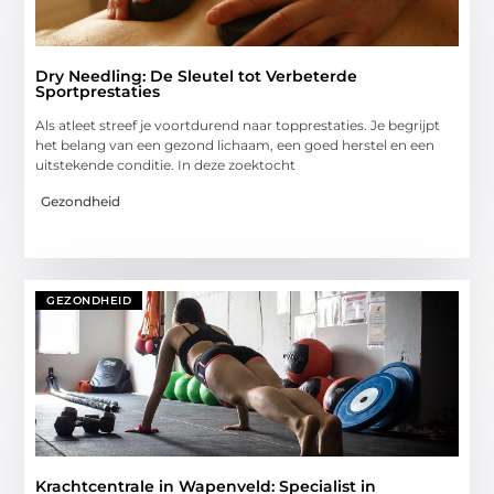
Dry Needling: De Sleutel tot Verbeterde
Sportprestaties
Als atleet streef je voortdurend naar topprestaties. Je begrijpt
het belang van een gezond lichaam, een goed herstel en een
uitstekende conditie. In deze zoektocht
Gezondheid
GEZONDHEID
Krachtcentrale in Wapenveld: Specialist in