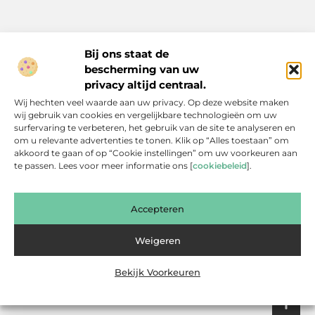
Bij ons staat de
bescherming van uw
Inspiratie, tips en verhalen voor elk moment.
privacy altijd centraal.
Ontdek een breed scala aan artikelen en blogs die je dagelijks
Wij hechten veel waarde aan uw privacy. Op deze website maken
leven verrijken, van praktische adviezen tot boeiende verhalen.
wij gebruik van cookies en vergelijkbare technologieën om uw
surfervaring te verbeteren, het gebruik van de site te analyseren en
Bericht categorie
om u relevante advertenties te tonen. Klik op “Alles toestaan” om
akkoord te gaan of op “Cookie instellingen” om uw voorkeuren aan
te passen. Lees voor meer informatie ons [
cookiebeleid
].
Onze informatie
Accepteren
Backlinks Kopen: Slimme Investering of Gevaarlijke Shortcut?
Kan je geld verdienen met een website? Een eerlijke blik achter de schermen
Weigeren
Bekijk Voorkeuren
Website index
Cookiebeleid (EU)
@2025 www.bsdesmidse.nl. All Right Reserved.