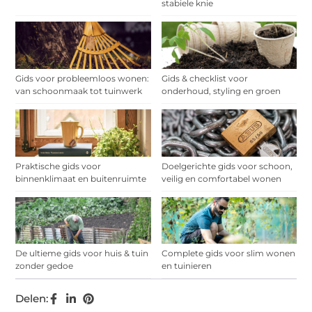
stabiele knie
Gids voor probleemloos wonen:
Gids & checklist voor
van schoonmaak tot tuinwerk
onderhoud, styling en groen
Praktische gids voor
Doelgerichte gids voor schoon,
binnenklimaat en buitenruimte
veilig en comfortabel wonen
De ultieme gids voor huis & tuin
Complete gids voor slim wonen
zonder gedoe
en tuinieren
Delen: