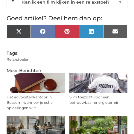
Kan ik een film kijken in een relaxstoel?
▼
Goed artikel? Deel hem dan op:
X
Facebook
Pinterest
LinkedIn
Email
(Twitter)
Tags:
Relaxstoelen
Meer Berichten
Het advocatenkantoor in
Slim toezicht voor een
Bussum: wanneer je echt
betrouwbaar energieterrein
oplossingen wilt