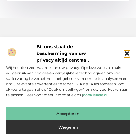
Bij ons staat de
bescherming van uw
Inspiratie, tips en verhalen voor elk moment.
privacy altijd centraal.
Ontdek een breed scala aan artikelen en blogs die je dagelijks
Wij hechten veel waarde aan uw privacy. Op deze website maken
leven verrijken, van praktische adviezen tot boeiende verhalen.
wij gebruik van cookies en vergelijkbare technologieën om uw
surfervaring te verbeteren, het gebruik van de site te analyseren en
Bericht categorie
om u relevante advertenties te tonen. Klik op “Alles toestaan” om
akkoord te gaan of op “Cookie instellingen” om uw voorkeuren aan
te passen. Lees voor meer informatie ons [
cookiebeleid
].
Onze informatie
Accepteren
Backlinks Kopen: Slimme Investering of Gevaarlijke Shortcut?
Kan je geld verdienen met een website? Een eerlijke blik achter de schermen
Weigeren