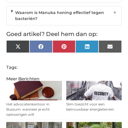
Waarom is Manuka honing effectief tegen
▼
bacteriën?
Goed artikel? Deel hem dan op:
X
Facebook
Pinterest
LinkedIn
Email
(Twitter)
Tags:
Meer Berichten
Het advocatenkantoor in
Slim toezicht voor een
Bussum: wanneer je echt
betrouwbaar energieterrein
oplossingen wilt