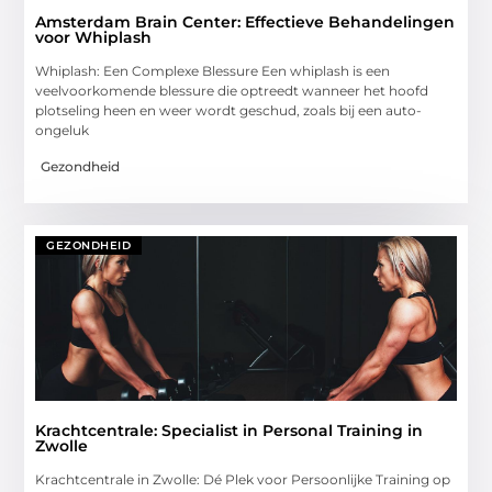
Amsterdam Brain Center: Effectieve Behandelingen
voor Whiplash
Whiplash: Een Complexe Blessure Een whiplash is een
veelvoorkomende blessure die optreedt wanneer het hoofd
plotseling heen en weer wordt geschud, zoals bij een auto-
ongeluk
Gezondheid
GEZONDHEID
Krachtcentrale: Specialist in Personal Training in
Zwolle
Krachtcentrale in Zwolle: Dé Plek voor Persoonlijke Training op