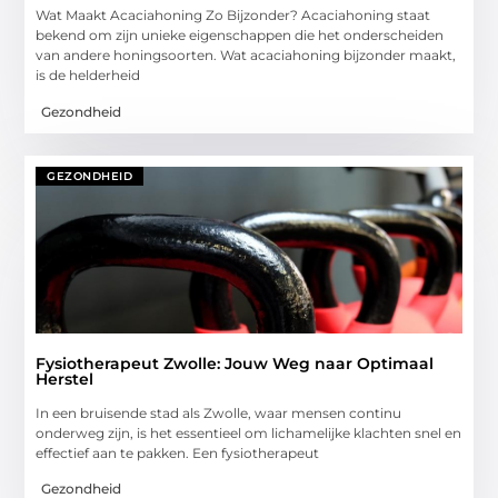
Wat Maakt Acaciahoning Zo Bijzonder? Acaciahoning staat
bekend om zijn unieke eigenschappen die het onderscheiden
van andere honingsoorten. Wat acaciahoning bijzonder maakt,
is de helderheid
Gezondheid
GEZONDHEID
Fysiotherapeut Zwolle: Jouw Weg naar Optimaal
Herstel
In een bruisende stad als Zwolle, waar mensen continu
onderweg zijn, is het essentieel om lichamelijke klachten snel en
effectief aan te pakken. Een fysiotherapeut
Gezondheid