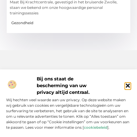
Maat Bij Krachtcentrale, gevestigd in het bruisende Zwolle,
staan we bekend om onze hoogwaardige personal
trainingssessies
Gezondheid
Bij ons staat de
bescherming van uw
Inspiratie, tips en verhalen voor elk moment.
privacy altijd centraal.
Ontdek een breed scala aan artikelen en blogs die je dagelijks
Wij hechten veel waarde aan uw privacy. Op deze website maken
leven verrijken, van praktische adviezen tot boeiende verhalen.
wij gebruik van cookies en vergelijkbare technologieën om uw
surfervaring te verbeteren, het gebruik van de site te analyseren en
Bericht categorie
om u relevante advertenties te tonen. Klik op “Alles toestaan” om
akkoord te gaan of op “Cookie instellingen” om uw voorkeuren aan
te passen. Lees voor meer informatie ons [
cookiebeleid
].