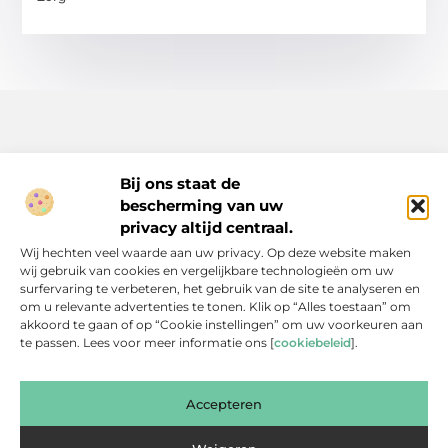
Bij ons staat de
bescherming van uw
Inspiratie, tips en verhalen voor elk moment.
privacy altijd centraal.
Ontdek een breed scala aan artikelen en blogs die je dagelijks
Wij hechten veel waarde aan uw privacy. Op deze website maken
leven verrijken, van praktische adviezen tot boeiende verhalen.
wij gebruik van cookies en vergelijkbare technologieën om uw
surfervaring te verbeteren, het gebruik van de site te analyseren en
Bericht categorie
om u relevante advertenties te tonen. Klik op “Alles toestaan” om
akkoord te gaan of op “Cookie instellingen” om uw voorkeuren aan
te passen. Lees voor meer informatie ons [
cookiebeleid
].
Onze informatie
Accepteren
Backlinks Kopen: Slimme Investering of Gevaarlijke Shortcut?
Kan je geld verdienen met een website? Een eerlijke blik achter de schermen