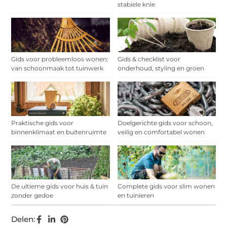
stabiele knie
Gids voor probleemloos wonen:
Gids & checklist voor
van schoonmaak tot tuinwerk
onderhoud, styling en groen
Praktische gids voor
Doelgerichte gids voor schoon,
binnenklimaat en buitenruimte
veilig en comfortabel wonen
De ultieme gids voor huis & tuin
Complete gids voor slim wonen
zonder gedoe
en tuinieren
Delen: