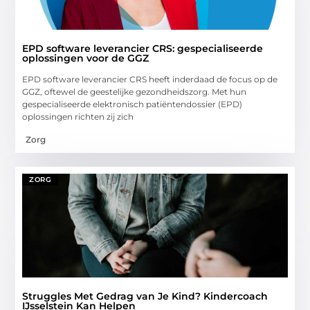
EPD software leverancier CRS: gespecialiseerde
oplossingen voor de GGZ
EPD software leverancier CRS heeft inderdaad de focus op de
GGZ, oftewel de geestelijke gezondheidszorg. Met hun
gespecialiseerde elektronisch patiëntendossier (EPD)
oplossingen richten zij zich
Zorg
ZORG
Struggles Met Gedrag van Je Kind? Kindercoach
IJsselstein Kan Helpen