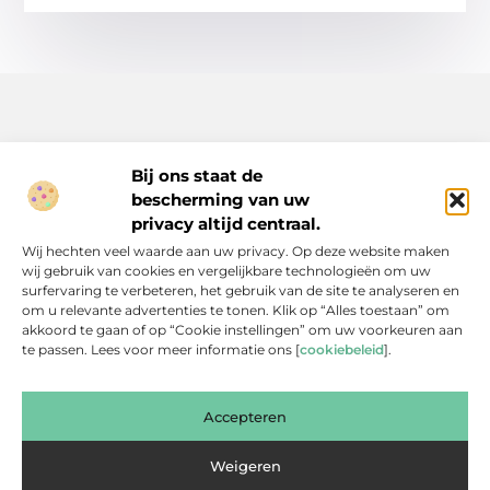
Bij ons staat de
bescherming van uw
Inspiratie, tips en verhalen voor elk moment.
privacy altijd centraal.
Ontdek een breed scala aan artikelen en blogs die je dagelijks
Wij hechten veel waarde aan uw privacy. Op deze website maken
leven verrijken, van praktische adviezen tot boeiende verhalen.
wij gebruik van cookies en vergelijkbare technologieën om uw
surfervaring te verbeteren, het gebruik van de site te analyseren en
Bericht categorie
om u relevante advertenties te tonen. Klik op “Alles toestaan” om
akkoord te gaan of op “Cookie instellingen” om uw voorkeuren aan
te passen. Lees voor meer informatie ons [
cookiebeleid
].
Onze informatie
Accepteren
Backlinks Kopen: Slimme Investering of Gevaarlijke Shortcut?
Kan je geld verdienen met een website? Een eerlijke blik achter de schermen
Weigeren