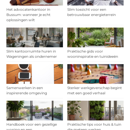
Het advocatenkantoor in
Slim toezicht voor een
Bussum: wanneer je echt
betrouwbaar energieterrein
oplossingen wilt
Slim kantoorruimte huren in
Praktische gids voor
Wageningen als ondernemer
wooninspiratie en tuinideeën
Samenwerken in een
Sterker werkgeverschap begint
inspirerende omgeving
met een goed verhaal
Handboek voor een gezellige
Praktische tips voor huis & tuin
woning en een
die meteen werken