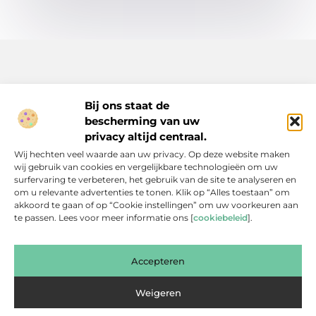
Bij ons staat de
bescherming van uw
Inspiratie, tips en verhalen voor elk moment.
privacy altijd centraal.
Ontdek een breed scala aan artikelen en blogs die je dagelijks
Wij hechten veel waarde aan uw privacy. Op deze website maken
leven verrijken, van praktische adviezen tot boeiende verhalen.
wij gebruik van cookies en vergelijkbare technologieën om uw
surfervaring te verbeteren, het gebruik van de site te analyseren en
Bericht categorie
om u relevante advertenties te tonen. Klik op “Alles toestaan” om
akkoord te gaan of op “Cookie instellingen” om uw voorkeuren aan
te passen. Lees voor meer informatie ons [
cookiebeleid
].
Onze informatie
Accepteren
Backlinks Kopen: Slimme Investering of Gevaarlijke Shortcut?
Kan je geld verdienen met een website? Een eerlijke blik achter de schermen
Weigeren