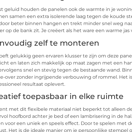
t geluid houden de panelen ook de warmte in je woning n
en samen een extra isolerende laag tegen de koude st
door beter binnen hangen en trekt minder snel weg naar 
er op de bank zit. Je creëert als het ware een warme jas v
nvoudig zelf te monteren
oeft gelukkig geen ervaren klusser te zijn om deze panelen
cht en laten zich makkelijk op maat zagen met een han
ervolgens snel en stevig tegen de bestaande wand. Bi
-over zonder ingrijpende verbouwing of rommel. Het is
essioneel resultaat oplevert.
eatief toepasbaar in elke ruimte
ent met dit flexibele materiaal niet beperkt tot alleen 
rvol hoofbord achter je bed of een lambrisering in de ha
en voor een uniek en speels effect. Door te spelen met d
ust. Het is de ideale manier om je persoonlijke stempel 