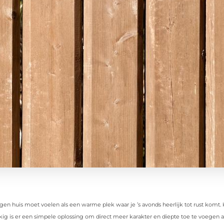
gen huis moet voelen als een warme plek waar je ’s avonds heerlijk tot rust komt. 
ig is er een simpele oplossing om direct meer karakter en diepte toe te voegen 