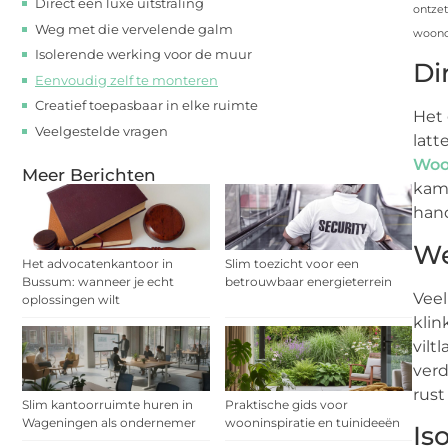
Direct een luxe uitstraling
ontzet
Weg met die vervelende galm
woonc
Isolerende werking voor de muur
Di
Eenvoudig zelf te monteren
Creatief toepasbaar in elke ruimte
Het 
Veelgestelde vragen
latt
Woo
Meer Berichten
kame
hand
We
Het advocatenkantoor in
Slim toezicht voor een
Bussum: wanneer je echt
betrouwbaar energieterrein
Veel
oplossingen wilt
klin
vilt
verd
rust
Slim kantoorruimte huren in
Praktische gids voor
Wageningen als ondernemer
wooninspiratie en tuinideeën
Is