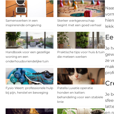
Naas
vorm
hier
Samenwerken in een
Sterker werkgeverschap
inspirerende omgeving
begint met een goed verhaal
lekk
Ee
Je h
Handboek voor een gezellige
Praktische tips voor huis & tuin
gewi
woning en een
die meteen werken
ze v
onderhoudsvriendelijke tuin
make
prof
Cr
Fysio Weert: professionele hulp
Patella Luxatie operatie
bij pijn, herstel en beweging
honden en katten:
Je b
behandeling voor een stabiele
sfee
knie
latt
en r