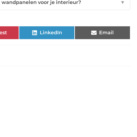
n wandpanelen voor je interieur?
▼
est
LinkedIn
Email