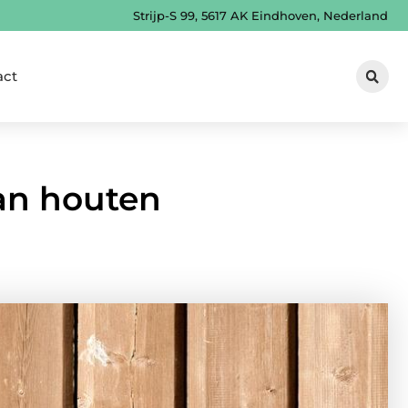
Strijp-S 99, 5617 AK Eindhoven, Nederland
act
van houten