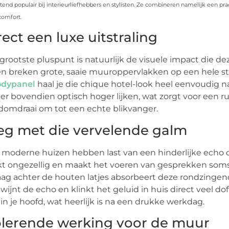
tend populair bij interieurliefhebbers en stylisten. Ze combineren namelijk een prac
omfort.
rect een luxe uitstraling
grootste pluspunt is natuurlijk de visuele impact die 
en breken grote, saaie muuroppervlakken op een hele sti
dypanel
haal je die chique hotel-look heel eenvoudig na
r bovendien optisch hoger lijken, wat zorgt voor een rui
omdraai om tot een echte blikvanger.
g met die vervelende galm
 moderne huizen hebben last van een hinderlijke echo 
kt ongezellig en maakt het voeren van gesprekken soms 
laag achter de houten latjes absorbeert deze rondzingend
wijnt de echo en klinkt het geluid in huis direct veel do
 in je hoofd, wat heerlijk is na een drukke werkdag.
olerende werking voor de muur