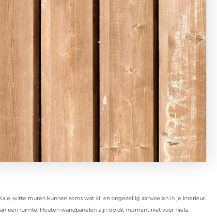
Kale, witte muren kunnen soms wat kil en ongezellig aanvoelen in je interieur.
aan een ruimte. Houten wandpanelen zijn op dit moment niet voor niets