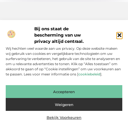
Bij ons staat de
bescherming van uw
Inspiratie, tips en verhalen voor elk moment.
privacy altijd centraal.
Ontdek een breed scala aan artikelen en blogs die je dagelijks
Wij hechten veel waarde aan uw privacy. Op deze website maken
leven verrijken, van praktische adviezen tot boeiende verhalen.
wij gebruik van cookies en vergelijkbare technologieën om uw
surfervaring te verbeteren, het gebruik van de site te analyseren en
Bericht categorie
om u relevante advertenties te tonen. Klik op “Alles toestaan” om
akkoord te gaan of op “Cookie instellingen” om uw voorkeuren aan
te passen. Lees voor meer informatie ons [
cookiebeleid
].
Onze informatie
Accepteren
Backlinks Kopen: Slimme Investering of Gevaarlijke Shortcut?
Kan je geld verdienen met een website? Een eerlijke blik achter de schermen
Weigeren
Bekijk Voorkeuren
Website index
Cookiebeleid (EU)
@2025 www.bsdesmidse.nl. All Right Reserved.