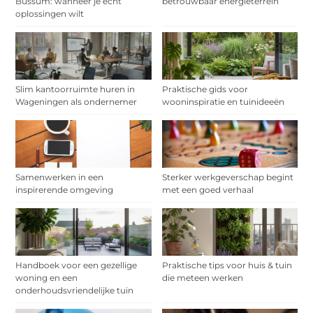
Bussum: wanneer je echt
betrouwbaar energieterrein
oplossingen wilt
Slim kantoorruimte huren in
Praktische gids voor
Wageningen als ondernemer
wooninspiratie en tuinideeën
Samenwerken in een
Sterker werkgeverschap begint
inspirerende omgeving
met een goed verhaal
Handboek voor een gezellige
Praktische tips voor huis & tuin
woning en een
die meteen werken
onderhoudsvriendelijke tuin