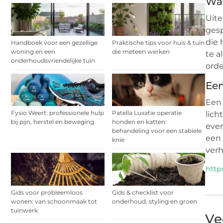
Wat
Uite
gesp
die 
Handboek voor een gezellige
Praktische tips voor huis & tuin
woning en een
die meteen werken
te a
onderhoudsvriendelijke tuin
orde
Een
Een 
Fysio Weert: professionele hulp
Patella Luxatie operatie
lich
bij pijn, herstel en beweging
honden en katten:
even
behandeling voor een stabiele
een 
knie
verh
http
Gids voor probleemloos
Gids & checklist voor
wonen: van schoonmaak tot
onderhoud, styling en groen
tuinwerk
Ve