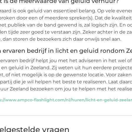
 is de meerwaarde van geluid verhuur?
raard is ook geluid van essentieel belang. Op vele eve
roken door een of meerdere spreker(s). Dat de kwalitei
het publiek van de band gewend is, zal logisch zijn. En
llen tijde zeer goed te verstaan zijn. Zeker achter in de 
, dan storen de bezoekers zich daar onwijs snel aan.
 ervaren bedrijf in licht en geluid rondom 
ervaren bedrijf helpt jou met het adviseren in het wel
t en geluid in Zeeland. Zij weten uit hun eerdere projecte
t, of niet mogelijk is op de gewenste locatie. Voor zaken
partij die je wil helpen het beste te realiseren. Laat daa
uur Zeeland bezoeken om jou te helpen met het realis
s://www.ampco-flashlight.com/nl/huren/licht-en-geluid-zeela
elgestelde vragen