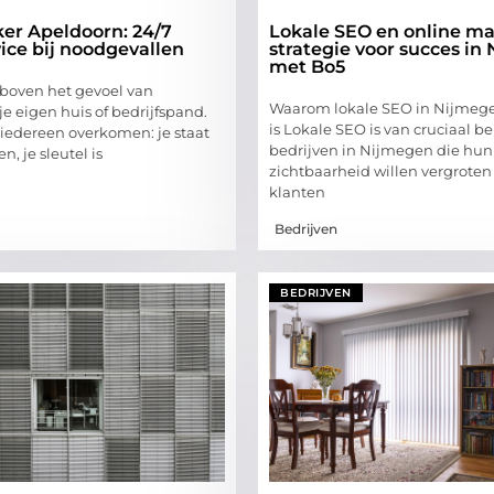
er Apeldoorn: 24/7
Lokale SEO en online mar
vice bij noodgevallen
strategie voor succes in
met Bo5
s boven het gevoel van
Waarom lokale SEO in Nijmege
 je eigen huis of bedrijfspand.
is Lokale SEO is van cruciaal b
 iedereen overkomen: je staat
bedrijven in Nijmegen die hun
n, je sleutel is
zichtbaarheid willen vergrote
klanten
Bedrijven
BEDRIJVEN