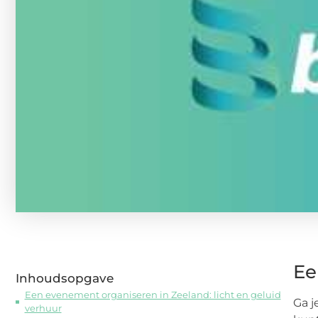
Ee
Inhoudsopgave
Een evenement organiseren in Zeeland: licht en geluid
Ga j
verhuur