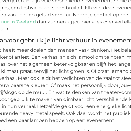
 vergeten. Er zijn vele verschillende evenementen die 
res, een festival of zelfs een bruiloft. Elk van deze e
ed van licht en geluid verhuur. Neem je contact op met
huur in Zeeland
dan kunnen zij jou hier alles over vertell
uur.
rvoor gebruik je licht verhuur in evenemen
t heeft meer doelen dan mensen vaak denken. Het belan
ker of artiest. Een verhaal an sich is mooi om te horen,
aal over het algemeen beter volgbaar en blijft het lang
 klimaat praat, terwijl het licht groen is. Of praat iema
verhaal. Maar ook leidt het verlichten van de zaal tot sfe
uw paars te kleuren. Of maak het persoonlijk door jouw 
ijfslogo op de muur. En wat te denken van theatervoorst
 Door gebruik te maken van dimbaar licht, verschillende
in hun verhaal. Hetzelfde geldt voor een energieke lic
urende heavy metal speelt. Ook daar wordt het publiek
loed een paar lampen hebben op een evenement.