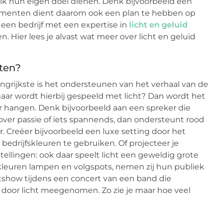
elk hun eigen doel dienen. Denk bijvoorbeeld een
venementen dient daarom ook een plan te hebben op
 een bedrijf met een expertise in
licht en geluid
en. Hier lees je alvast wat meer over licht en geluid
ten?
grijkste is het ondersteunen van het verhaal van de
 maar wordt hierbij gespeeld met licht? Dan wordt het
er hangen. Denk bijvoorbeeld aan een spreker die
nd over passie of iets spannends, dan ondersteunt rood
er. Creëer bijvoorbeeld een luxe setting door het
bedrijfskleuren te gebruiken. Of projecteer je
ellingen: ook daar speelt licht een geweldig grote
 kleuren lampen en volgspots, nemen zij hun publiek
htshow tijdens een concert van een band die
 door licht meegenomen. Zo zie je maar hoe veel