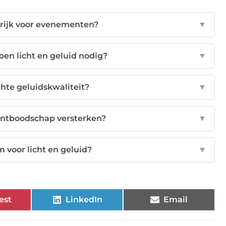
grijk voor evenementen?
▼
n licht en geluid nodig?
▼
chte geluidskwaliteit?
▼
entboodschap versterken?
▼
 voor licht en geluid?
▼
est
LinkedIn
Email