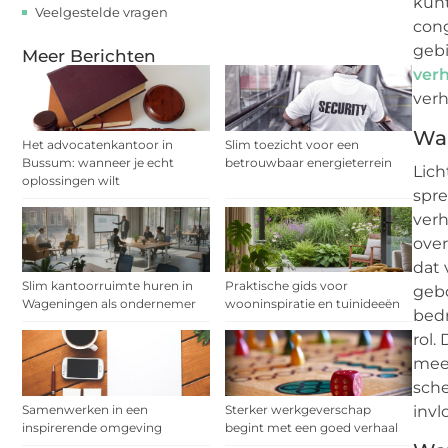
kunt
Veelgestelde vragen
cong
gebi
Meer Berichten
ver
verh
Waa
Het advocatenkantoor in
Slim toezicht voor een
Bussum: wanneer je echt
betrouwbaar energieterrein
Lich
oplossingen wilt
spre
verh
over
dat 
Slim kantoorruimte huren in
Praktische gids voor
gebo
Wageningen als ondernemer
wooninspiratie en tuinideeën
bedr
rol.
mee 
sche
Samenwerken in een
Sterker werkgeverschap
inv
inspirerende omgeving
begint met een goed verhaal