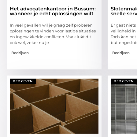
Het advocatenkantoor in Bussum:
Slotenmak
wanneer je echt oplossingen wilt
snelle ser
In veel gevallen wil je graag zelf proberen
Er gaat niet
oplossingen te vinden voor lastige situaties
veiligheid in
en ingewikkelde conflicten. Vaak lukt dit
Toch kan het
ook wel, zeker nu je
buitengeslote
Bedrijven
Bedrijven
BEDRIJVEN
BEDRIJVEN