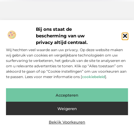
Bij ons staat de
bescherming van uw
Inspiratie, tips en verhalen voor elk moment.
privacy altijd centraal.
Ontdek een breed scala aan artikelen en blogs die je dagelijks
Wij hechten veel waarde aan uw privacy. Op deze website maken
leven verrijken, van praktische adviezen tot boeiende verhalen.
wij gebruik van cookies en vergelijkbare technologieën om uw
surfervaring te verbeteren, het gebruik van de site te analyseren en
Bericht categorie
om u relevante advertenties te tonen. Klik op “Alles toestaan” om
akkoord te gaan of op “Cookie instellingen” om uw voorkeuren aan
te passen. Lees voor meer informatie ons [
cookiebeleid
].
Onze informatie
Accepteren
Backlinks Kopen: Slimme Investering of Gevaarlijke Shortcut?
Kan je geld verdienen met een website? Een eerlijke blik achter de schermen
Weigeren
Bekijk Voorkeuren
Website index
Cookiebeleid (EU)
@2025 www.bsdesmidse.nl. All Right Reserved.