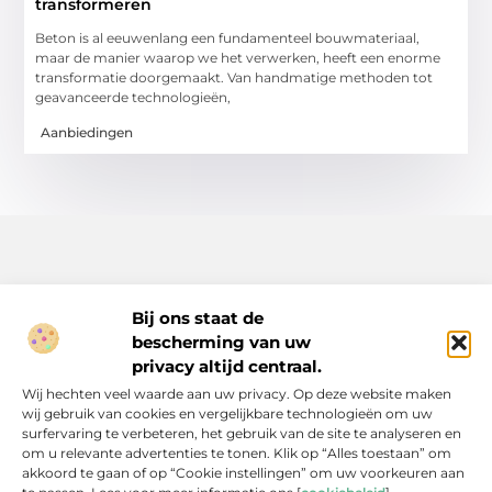
transformeren
Beton is al eeuwenlang een fundamenteel bouwmateriaal,
maar de manier waarop we het verwerken, heeft een enorme
transformatie doorgemaakt. Van handmatige methoden tot
geavanceerde technologieën,
Aanbiedingen
Bij ons staat de
bescherming van uw
Inspiratie, tips en verhalen voor elk moment.
privacy altijd centraal.
Ontdek een breed scala aan artikelen en blogs die je dagelijks
Wij hechten veel waarde aan uw privacy. Op deze website maken
leven verrijken, van praktische adviezen tot boeiende verhalen.
wij gebruik van cookies en vergelijkbare technologieën om uw
surfervaring te verbeteren, het gebruik van de site te analyseren en
Bericht categorie
om u relevante advertenties te tonen. Klik op “Alles toestaan” om
akkoord te gaan of op “Cookie instellingen” om uw voorkeuren aan