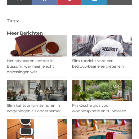
X
Facebook
Pinterest
LinkedIn
Email
(Twitter)
Tags:
Meer Berichten
Het advocatenkantoor in
Slim toezicht voor een
Bussum: wanneer je echt
betrouwbaar energieterrein
oplossingen wilt
Slim kantoorruimte huren in
Praktische gids voor
Wageningen als ondernemer
wooninspiratie en tuinideeën