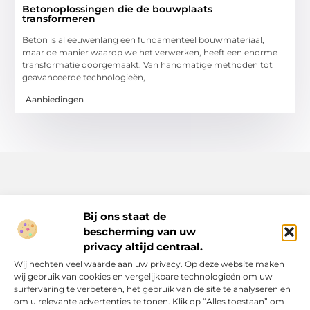
Betonoplossingen die de bouwplaats
transformeren
Beton is al eeuwenlang een fundamenteel bouwmateriaal,
maar de manier waarop we het verwerken, heeft een enorme
transformatie doorgemaakt. Van handmatige methoden tot
geavanceerde technologieën,
Aanbiedingen
Bij ons staat de
bescherming van uw
Inspiratie, tips en verhalen voor elk moment.
privacy altijd centraal.
Ontdek een breed scala aan artikelen en blogs die je dagelijks
Wij hechten veel waarde aan uw privacy. Op deze website maken
leven verrijken, van praktische adviezen tot boeiende verhalen.
wij gebruik van cookies en vergelijkbare technologieën om uw
surfervaring te verbeteren, het gebruik van de site te analyseren en
Bericht categorie
om u relevante advertenties te tonen. Klik op “Alles toestaan” om