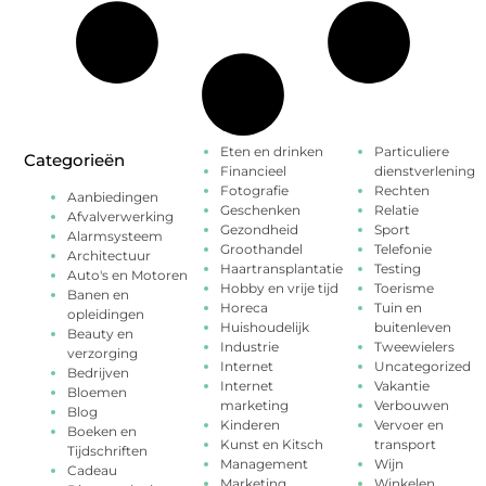
Eten en drinken
Particuliere
Categorieën
Financieel
dienstverlening
Fotografie
Rechten
Aanbiedingen
Geschenken
Relatie
Afvalverwerking
Gezondheid
Sport
Alarmsysteem
Groothandel
Telefonie
Architectuur
Haartransplantatie
Testing
Auto's en Motoren
Hobby en vrije tijd
Toerisme
Banen en
Horeca
Tuin en
opleidingen
Huishoudelijk
buitenleven
Beauty en
Industrie
Tweewielers
verzorging
Internet
Uncategorized
Bedrijven
Internet
Vakantie
Bloemen
marketing
Verbouwen
Blog
Kinderen
Vervoer en
Boeken en
Kunst en Kitsch
transport
Tijdschriften
Management
Wijn
Cadeau
Marketing
Winkelen