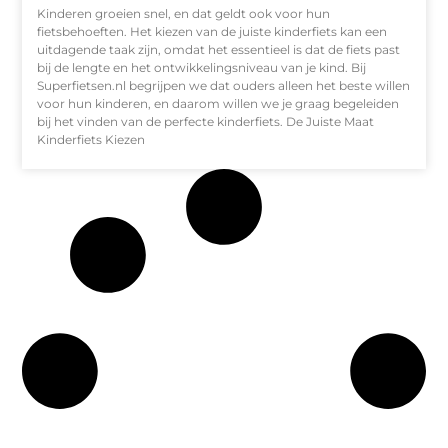
Kinderen groeien snel, en dat geldt ook voor hun
fietsbehoeften. Het kiezen van de juiste kinderfiets kan een
uitdagende taak zijn, omdat het essentieel is dat de fiets past
bij de lengte en het ontwikkelingsniveau van je kind. Bij
Superfietsen.nl begrijpen we dat ouders alleen het beste willen
voor hun kinderen, en daarom willen we je graag begeleiden
bij het vinden van de perfecte kinderfiets. De Juiste Maat
Kinderfiets Kiezen