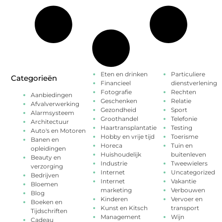
Eten en drinken
Particuliere
Categorieën
Financieel
dienstverlening
Fotografie
Rechten
Aanbiedingen
Geschenken
Relatie
Afvalverwerking
Gezondheid
Sport
Alarmsysteem
Groothandel
Telefonie
Architectuur
Haartransplantatie
Testing
Auto's en Motoren
Hobby en vrije tijd
Toerisme
Banen en
Horeca
Tuin en
opleidingen
Huishoudelijk
buitenleven
Beauty en
Industrie
Tweewielers
verzorging
Internet
Uncategorized
Bedrijven
Internet
Vakantie
Bloemen
marketing
Verbouwen
Blog
Kinderen
Vervoer en
Boeken en
Kunst en Kitsch
transport
Tijdschriften
Management
Wijn
Cadeau