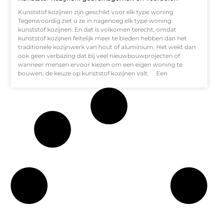
Kunststof kozijnen zijn geschikt voor elk type woning
Tegenwoordig ziet u ze in nagenoeg elk type woning:
kunststof kozijnen. En dat is volkomen terecht, omdat
kunststof kozijnen feitelijk meer te bieden hebben dan het
traditionele kozijnwerk van hout of aluminium. Het wekt dan
ook geen verbazing dat bij veel nieuwbouwprojecten of
wanneer mensen ervoor kiezen om een eigen woning te
bouwen, de keuze op kunststof kozijnen valt. Een