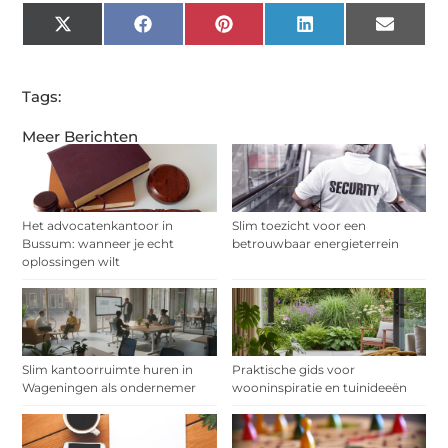
X
Facebook
Pinterest
LinkedIn
Email
(Twitter)
Tags:
Meer Berichten
Het advocatenkantoor in
Slim toezicht voor een
Bussum: wanneer je echt
betrouwbaar energieterrein
oplossingen wilt
Slim kantoorruimte huren in
Praktische gids voor
Wageningen als ondernemer
wooninspiratie en tuinideeën