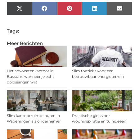
X
Facebook
Pinterest
LinkedIn
Email
(Twitter)
Tags:
Meer Berichten
Het advocatenkantoor in
Slim toezicht voor een
Bussum: wanneer je echt
betrouwbaar energieterrein
oplossingen wilt
Slim kantoorruimte huren in
Praktische gids voor
Wageningen als ondernemer
wooninspiratie en tuinideeën