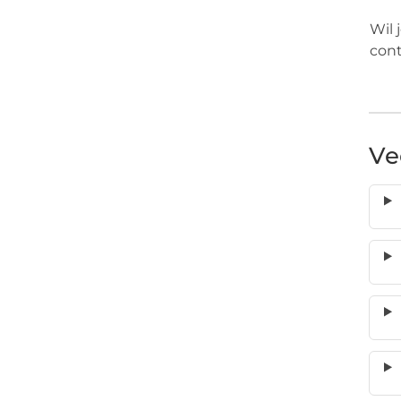
Wil 
cont
Ve