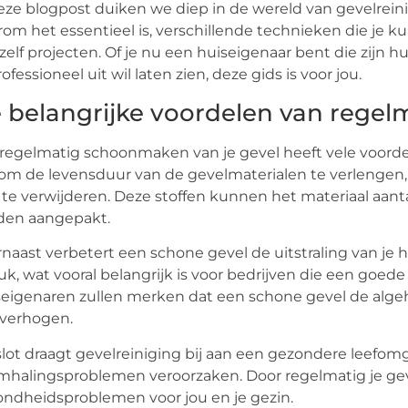
eze blogpost duiken we diep in de wereld van gevelreinig
om het essentieel is, verschillende technieken die je ku
zelf projecten. Of je nu een huiseigenaar bent die zijn hu
rofessioneel uit wil laten zien, deze gids is voor jou.
 belangrijke voordelen van regelm
regelmatig schoonmaken van je gevel heeft vele voordele
om de levensduur van de gevelmaterialen te verlengen, 
 te verwijderen. Deze stoffen kunnen het materiaal aanta
den aangepakt.
naast verbetert een schone gevel de uitstraling van je hu
uk, wat vooral belangrijk is voor bedrijven die een goed
eigenaren zullen merken dat een schone gevel de alge
 verhogen.
slot draagt gevelreiniging bij aan een gezondere leefo
halingsproblemen veroorzaken. Door regelmatig je geve
ndheidsproblemen voor jou en je gezin.