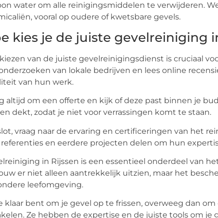
on water om alle reinigingsmiddelen te verwijderen. We
icaliën, vooral op oudere of kwetsbare gevels.
e kies je de juiste gevelreiniging i
kiezen van de juiste gevelreinigingsdienst is cruciaal v
onderzoeken van lokale bedrijven en lees online recensi
iteit van hun werk.
g altijd om een ​​offerte en kijk of deze past binnen je bu
en dekt, zodat je niet voor verrassingen komt te staan.
slot, vraag naar de ervaring en certificeringen van het r
referenties en eerdere projecten delen om hun expertis
lreiniging in Rijssen is een essentieel onderdeel van he
uw er niet alleen aantrekkelijk uitzien, maar het besc
ondere leefomgeving.
je klaar bent om je gevel op te frissen, overweeg dan om
kelen. Ze hebben de expertise en de juiste tools om je g