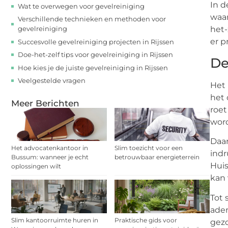
In d
Wat te overwegen voor gevelreiniging
waar
Verschillende technieken en methoden voor
gevelreiniging
het-
er p
Succesvolle gevelreiniging projecten in Rijssen
Doe-het-zelf tips voor gevelreiniging in Rijssen
De
Hoe kies je de juiste gevelreiniging in Rijssen
Veelgestelde vragen
Het 
het 
Meer Berichten
roet
wor
Daar
Het advocatenkantoor in
Slim toezicht voor een
indr
Bussum: wanneer je echt
betrouwbaar energieterrein
Huis
oplossingen wilt
kan
Tot 
adem
Slim kantoorruimte huren in
Praktische gids voor
gezo