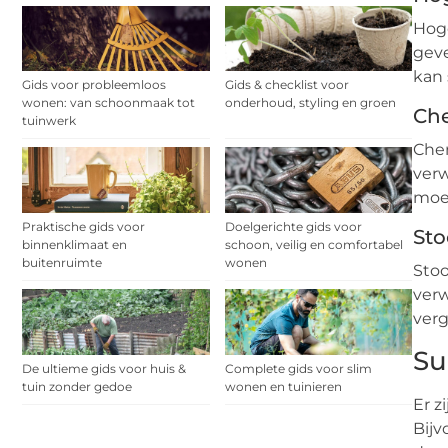
Hoge
geve
kan 
Gids voor probleemloos
Gids & checklist voor
wonen: van schoonmaak tot
onderhoud, styling en groen
Che
tuinwerk
Chem
verw
moet
Praktische gids voor
Doelgerichte gids voor
Sto
binnenklimaat en
schoon, veilig en comfortabel
buitenruimte
wonen
Stoo
verw
verg
Su
De ultieme gids voor huis &
Complete gids voor slim
tuin zonder gedoe
wonen en tuinieren
Er z
Bijv