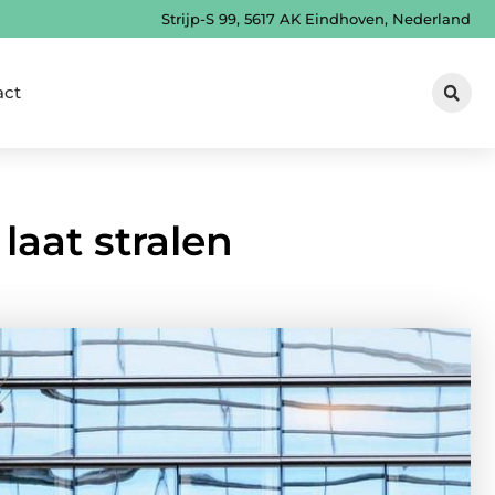
Strijp-S 99, 5617 AK Eindhoven, Nederland
act
 laat stralen