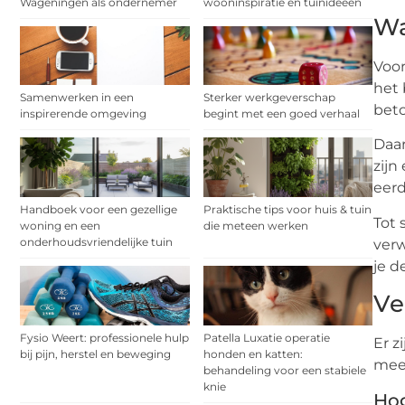
Wageningen als ondernemer
wooninspiratie en tuinideeën
Wa
Voor
het 
Samenwerken in een
Sterker werkgeverschap
beto
inspirerende omgeving
begint met een goed verhaal
Daar
zijn
eerd
Handboek voor een gezellige
Praktische tips voor huis & tuin
Tot 
woning en een
die meteen werken
onderhoudsvriendelijke tuin
verw
je d
Ve
Fysio Weert: professionele hulp
Patella Luxatie operatie
Er z
bij pijn, herstel en beweging
honden en katten:
mees
behandeling voor een stabiele
knie
Hog