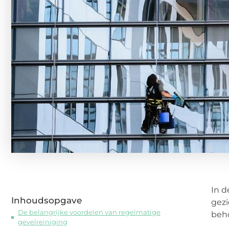
In d
Inhoudsopgave
gezi
De belangrijke voordelen van regelmatige
beho
gevelreiniging