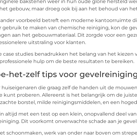
riginele bakstenen weer in hun oude glorie hersteld wer
het gebouw, maar droeg ook bij aan het behoud van het
ander voorbeeld betreft een moderne kantoorruimte die
 gebruik te maken van chemische reiniging, kon de ge
ngen aan het gebouwmateriaal. Dit zorgde voor een g
essionelere uitstraling voor klanten.
 case studies benadrukken het belang van het kiezen v
professionele hulp om de beste resultaten te bereiken.
e-het-zelf tips voor gevelreiniging
 huiseigenaren die graag zelf de handen uit de mouwen 
je kunt proberen. Allereerst is het belangrijk om de jui
zachte borstel, milde reinigingsmiddelen, en een hogedr
n altijd met een test op een klein, onopvallend deel va
einiging. Dit voorkomt onverwachte schade aan je gevel
het schoonmaken, werk van onder naar boven om strepe