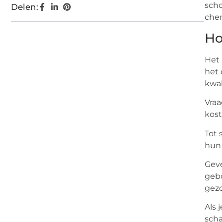
scho
Delen:
chem
Ho
Het 
het 
kwal
Vraa
kost
Tot 
hun 
Geve
gebo
gez
Als 
scha