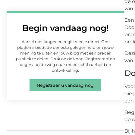
de o
van 
Een 
Begin vandaag nog!
Door
bre
prof
Aarzel niet langer en registreer je direct. Ons
platform biedt de perfecte gelegenheid om jouw
Deze
mening te uiten en jouw blog met een breder
publiek te delen. Druk op de knop 'Registreren' en
van 
begin aan de weg naar meer zichtbaarheid en
ontwikkeling.
Do
Registreer u vandaag nog
Voor
die 
een 
Begi
de r
Bij 