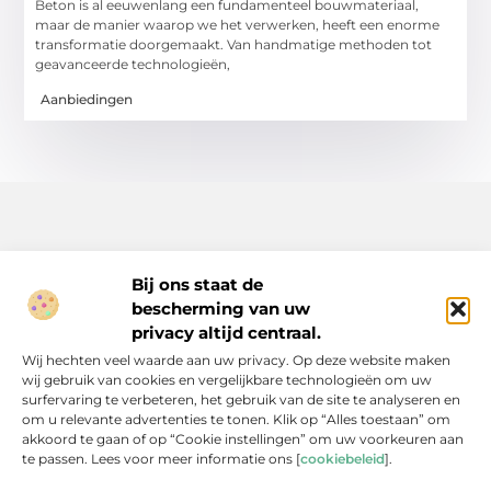
Beton is al eeuwenlang een fundamenteel bouwmateriaal,
maar de manier waarop we het verwerken, heeft een enorme
transformatie doorgemaakt. Van handmatige methoden tot
geavanceerde technologieën,
Aanbiedingen
Bij ons staat de
bescherming van uw
Inspiratie, tips en verhalen voor elk moment.
privacy altijd centraal.
Ontdek een breed scala aan artikelen en blogs die je dagelijks
Wij hechten veel waarde aan uw privacy. Op deze website maken
leven verrijken, van praktische adviezen tot boeiende verhalen.
wij gebruik van cookies en vergelijkbare technologieën om uw
surfervaring te verbeteren, het gebruik van de site te analyseren en
Bericht categorie
om u relevante advertenties te tonen. Klik op “Alles toestaan” om
akkoord te gaan of op “Cookie instellingen” om uw voorkeuren aan
te passen. Lees voor meer informatie ons [
cookiebeleid
].