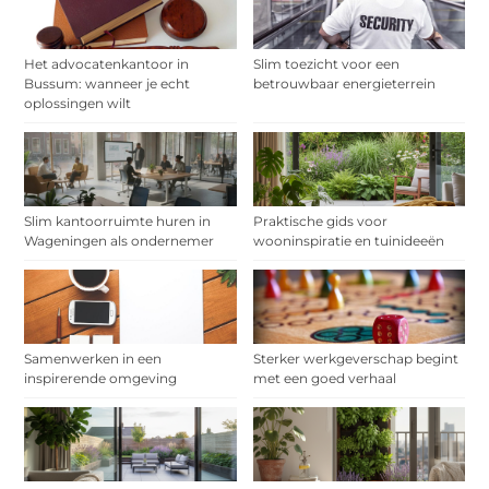
Het advocatenkantoor in
Slim toezicht voor een
Bussum: wanneer je echt
betrouwbaar energieterrein
oplossingen wilt
Slim kantoorruimte huren in
Praktische gids voor
Wageningen als ondernemer
wooninspiratie en tuinideeën
Samenwerken in een
Sterker werkgeverschap begint
inspirerende omgeving
met een goed verhaal