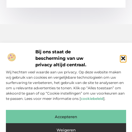
Bij ons staat de
bescherming van uw
Inspiratie, tips en verhalen voor elk moment.
privacy altijd centraal.
Ontdek een breed scala aan artikelen en blogs die je dagelijks
Wij hechten veel waarde aan uw privacy. Op deze website maken
leven verrijken, van praktische adviezen tot boeiende verhalen.
wij gebruik van cookies en vergelijkbare technologieën om uw
surfervaring te verbeteren, het gebruik van de site te analyseren en
Bericht categorie
om u relevante advertenties te tonen. Klik op “Alles toestaan” om
akkoord te gaan of op “Cookie instellingen” om uw voorkeuren aan
te passen. Lees voor meer informatie ons [
cookiebeleid
].
Onze informatie
Accepteren
Backlinks Kopen: Slimme Investering of Gevaarlijke Shortcut?
Kan je geld verdienen met een website? Een eerlijke blik achter de schermen
Weigeren