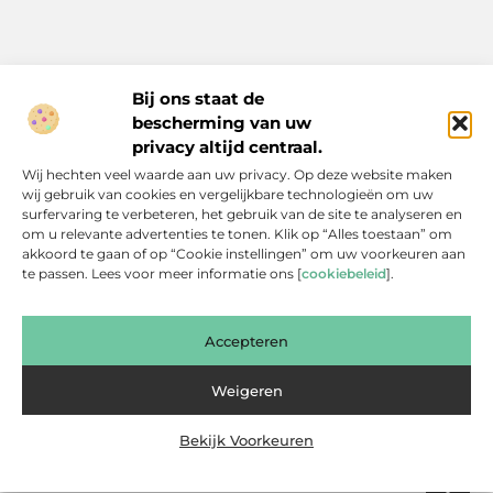
Bij ons staat de
bescherming van uw
Inspiratie, tips en verhalen voor elk moment.
privacy altijd centraal.
Ontdek een breed scala aan artikelen en blogs die je dagelijks
Wij hechten veel waarde aan uw privacy. Op deze website maken
leven verrijken, van praktische adviezen tot boeiende verhalen.
wij gebruik van cookies en vergelijkbare technologieën om uw
surfervaring te verbeteren, het gebruik van de site te analyseren en
Bericht categorie
om u relevante advertenties te tonen. Klik op “Alles toestaan” om
akkoord te gaan of op “Cookie instellingen” om uw voorkeuren aan
te passen. Lees voor meer informatie ons [
cookiebeleid
].
Onze informatie
Accepteren
Backlinks Kopen: Slimme Investering of Gevaarlijke Shortcut?
Kan je geld verdienen met een website? Een eerlijke blik achter de schermen
Weigeren
Bekijk Voorkeuren
Website index
Cookiebeleid (EU)
@2025 www.bsdesmidse.nl. All Right Reserved.