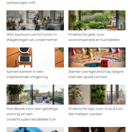
oplossingen wilt
Slim kantoorruimte huren in
Praktische gids voor
Wageningen als ondernemer
wooninspiratie en tuinideeën
Samenwerken in een
Sterker werkgeverschap begint
inspirerende omgeving
met een goed verhaal
Handboek voor een gezellige
Praktische tips voor huis & tuin
woning en een
die meteen werken
onderhoudsvriendelijke tuin