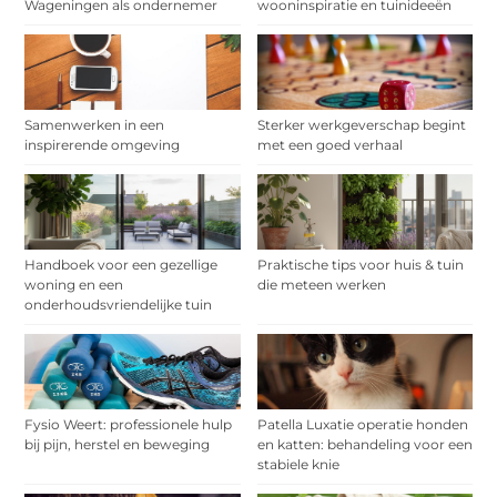
Wageningen als ondernemer
wooninspiratie en tuinideeën
Samenwerken in een
Sterker werkgeverschap begint
inspirerende omgeving
met een goed verhaal
Handboek voor een gezellige
Praktische tips voor huis & tuin
woning en een
die meteen werken
onderhoudsvriendelijke tuin
Fysio Weert: professionele hulp
Patella Luxatie operatie honden
bij pijn, herstel en beweging
en katten: behandeling voor een
stabiele knie