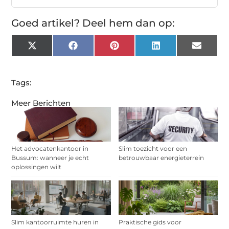
Goed artikel? Deel hem dan op:
X
Facebook
Pinterest
LinkedIn
Email
(Twitter)
Tags:
Meer Berichten
Het advocatenkantoor in
Slim toezicht voor een
Bussum: wanneer je echt
betrouwbaar energieterrein
oplossingen wilt
Slim kantoorruimte huren in
Praktische gids voor