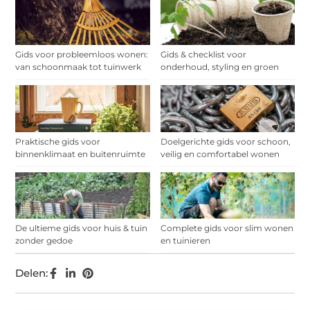
Gids voor probleemloos wonen:
Gids & checklist voor
van schoonmaak tot tuinwerk
onderhoud, styling en groen
Praktische gids voor
Doelgerichte gids voor schoon,
binnenklimaat en buitenruimte
veilig en comfortabel wonen
De ultieme gids voor huis & tuin
Complete gids voor slim wonen
zonder gedoe
en tuinieren
Delen: