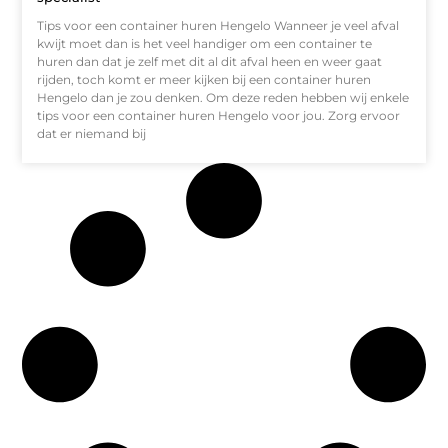
Tips voor een container huren Hengelo Wanneer je veel afval
kwijt moet dan is het veel handiger om een container te
huren dan dat je zelf met dit al dit afval heen en weer gaat
rijden, toch komt er meer kijken bij een container huren
Hengelo dan je zou denken. Om deze reden hebben wij enkele
tips voor een container huren Hengelo voor jou. Zorg ervoor
dat er niemand bij