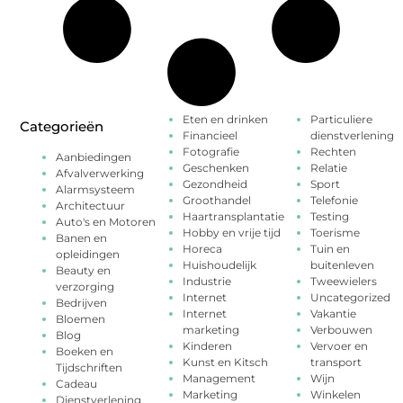
Eten en drinken
Particuliere
Categorieën
Financieel
dienstverlening
Fotografie
Rechten
Aanbiedingen
Geschenken
Relatie
Afvalverwerking
Gezondheid
Sport
Alarmsysteem
Groothandel
Telefonie
Architectuur
Haartransplantatie
Testing
Auto's en Motoren
Hobby en vrije tijd
Toerisme
Banen en
Horeca
Tuin en
opleidingen
Huishoudelijk
buitenleven
Beauty en
Industrie
Tweewielers
verzorging
Internet
Uncategorized
Bedrijven
Internet
Vakantie
Bloemen
marketing
Verbouwen
Blog
Kinderen
Vervoer en
Boeken en
Kunst en Kitsch
transport
Tijdschriften
Management
Wijn
Cadeau
Marketing
Winkelen
Dienstverlening