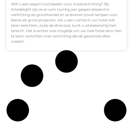
Wilt u een expert inschakelen voor hotelverlichting? Bij
Artedelight zijn ze al ruim twintig jaar gespecialiseerd in
verlichting als groothandel en ze leveren zowel lampen voor
kleine als grote projecten. Als u een ruimte in uw hotel wilt
laten belichten, zoals de dinerzaal, kunt u uitstekend bij hen
terecht. Het is echter ook mogelijk om uw hele hotel door hen
te laten verlichten met verlichting die de gewenste sfeer
creëert.