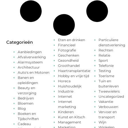
Eten en drinken
Particuliere
Categorieën
Financieel
dienstverlening
Fotografie
Rechten
Aanbiedingen
Geschenken
Relatie
Afvalverwerking
Gezondheid
Sport
Alarmsysteem
Groothandel
Telefonie
Architectuur
Haartransplantatie
Testing
Auto's en Motoren
Hobby en vrije tijd
Toerisme
Banen en
Horeca
Tuin en
opleidingen
Huishoudelijk
buitenleven
Beauty en
Industrie
Tweewielers
verzorging
Internet
Uncategorized
Bedrijven
Internet
Vakantie
Bloemen
marketing
Verbouwen
Blog
Kinderen
Vervoer en
Boeken en
Kunst en Kitsch
transport
Tijdschriften
Management
Wijn
Cadeau
Marketing
Winkelen