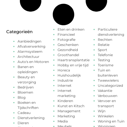
Eten en drinken
Particuliere
Categorieën
Financieel
dienstverlening
Fotografie
Rechten
Aanbiedingen
Geschenken
Relatie
Afvalverwerking
Gezondheid
Sport
Alarmsysteem
Groothandel
Telefonie
Architectuur
Haartransplantatie
Testing
Auto's en Motoren
Hobby en vrije tijd
Toerisme
Banen en
Horeca
Tuin en
opleidingen
Huishoudelijk
buitenleven
Beauty en
Industrie
Tweewielers
verzorging
Internet
Uncategorized
Bedrijven
Internet
Vakantie
Bloemen
marketing
Verbouwen
Blog
Kinderen
Vervoer en
Boeken en
Kunst en Kitsch
transport
Tijdschriften
Management
Wijn
Cadeau
Marketing
Winkelen
Dienstverlening
Media
Woning en Tuin
Dieren
Meubels
Woningen