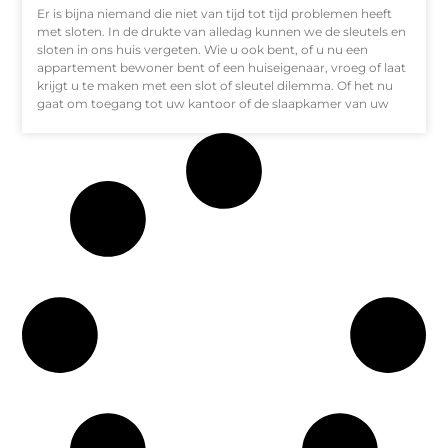
Er is bijna niemand die niet van tijd tot tijd problemen heeft
met sloten. In de drukte van alledag kunnen we de sleutels en
sloten in ons huis vergeten. Wie u ook bent, of u nu een
appartement bewoner bent of een huiseigenaar, vroeg of laat
krijgt u te maken met een slot of sleutel dilemma. Of het nu
gaat om toegang tot uw kantoor of de slaapkamer van uw