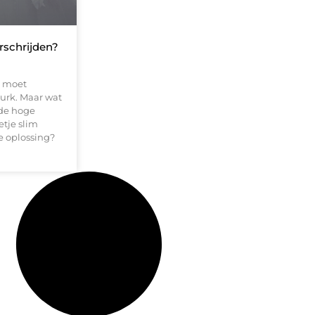
rschrijden?
s moet
jurk. Maar wat
 de hoge
etje slim
e oplossing?