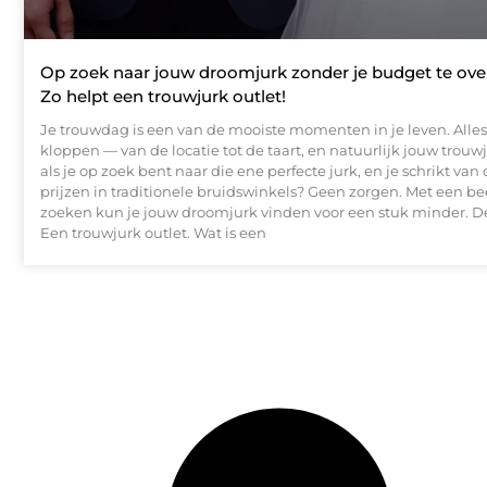
Op zoek naar jouw droomjurk zonder je budget te ove
Zo helpt een trouwjurk outlet!
Je trouwdag is een van de mooiste momenten in je leven. Alle
kloppen — van de locatie tot de taart, en natuurlijk jouw trouw
als je op zoek bent naar die ene perfecte jurk, en je schrikt van
prijzen in traditionele bruidswinkels? Geen zorgen. Met een be
zoeken kun je jouw droomjurk vinden voor een stuk minder. D
Een trouwjurk outlet. Wat is een