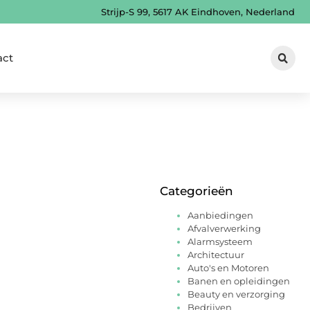
Strijp-S 99, 5617 AK Eindhoven, Nederland
act
Categorieën
Aanbiedingen
Afvalverwerking
Alarmsysteem
Architectuur
Auto's en Motoren
Banen en opleidingen
Beauty en verzorging
Bedrijven