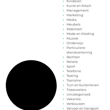
Kinderen
Kunst en Kitsch
Management
Marketing
Media
Meubels
Mobiliteit
Mode en Kleding
Muziek
Onderwijs
Particuliere
dienstverlening
Rechten
Relatie
Sport
Telefonie
Testing
Toerisme
Tuin en buitenleven
Tweewielers
Uncategorized
Vakantie
Verbouwen
Vervoer en transport