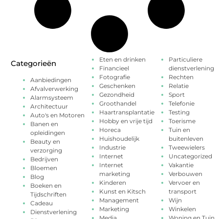
Eten en drinken
Particuliere
Categorieën
Financieel
dienstverlening
Fotografie
Rechten
Aanbiedingen
Geschenken
Relatie
Afvalverwerking
Gezondheid
Sport
Alarmsysteem
Groothandel
Telefonie
Architectuur
Haartransplantatie
Testing
Auto's en Motoren
Hobby en vrije tijd
Toerisme
Banen en
Horeca
Tuin en
opleidingen
Huishoudelijk
buitenleven
Beauty en
Industrie
Tweewielers
verzorging
Internet
Uncategorized
Bedrijven
Internet
Vakantie
Bloemen
marketing
Verbouwen
Blog
Kinderen
Vervoer en
Boeken en
Kunst en Kitsch
transport
Tijdschriften
Management
Wijn
Cadeau
Marketing
Winkelen
Dienstverlening
Media
Woning en Tuin