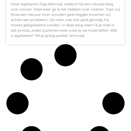
Vloer egaliseren Dag allemaal, welkom bij een nieuwe blog
over wonen. Deze keer ga ik het hebben over vloeren. Toen wij
thuis een nieuwe vloer wouden gaan leggen kwamen wij
achter een probleem. De vloer was niet glad genoeg. Hij
moest geëgaliseerd worden. In deze blog neem ik je mee in
dat proces, zodat jij precies weet waar je op moet letten. Wat
is egaliseren? Wil je graag parket, laminaat