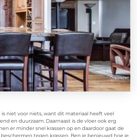
s niet voor niets, want dit materiaal heeft veel
end en duurzaam. Daarnaast is de vloer ook erg
men er minder snel krassen op en daardoor gaat de
 te beschermen tegen krassen. Ben je benieuwd hoe je