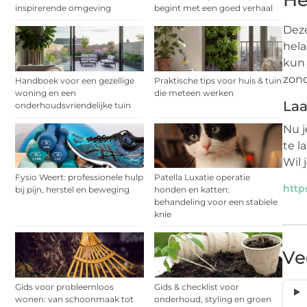
He
inspirerende omgeving
begint met een goed verhaal
Deze
hela
kun 
zond
Handboek voor een gezellige
Praktische tips voor huis & tuin
woning en een
die meteen werken
Laa
onderhoudsvriendelijke tuin
Nu j
te l
Wil 
Fysio Weert: professionele hulp
Patella Luxatie operatie
https
bij pijn, herstel en beweging
honden en katten:
behandeling voor een stabiele
knie
Ve
Gids voor probleemloos
Gids & checklist voor
wonen: van schoonmaak tot
onderhoud, styling en groen