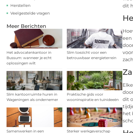
Herstellen
dit 
Veelgestelde vragen
He
Meer Berichten
Hoew
een 
door
voor
Het advocatenkantoor in
Slim toezicht voor een
Bussum: wanneer je echt
betrouwbaar energieterrein
zach
oplossingen wilt
Za
Elke
door
Slim kantoorruimte huren in
Praktische gids voor
dit 
Wageningen als ondernemer
wooninspiratie en tuinideeën
tijd
het 
sch
Samenwerken in een
Sterker werkgeverschap