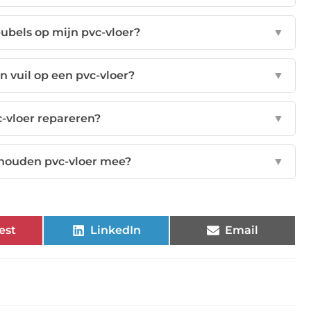
ubels op mijn pvc-vloer?
▼
 vuil op een pvc-vloer?
▼
c-vloer repareren?
▼
houden pvc-vloer mee?
▼
est
LinkedIn
Email