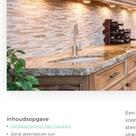
Een 
Inhoudsopgave
voor
Het beschermen van meubels
stev
Zand, steentjes en vuil
vloe