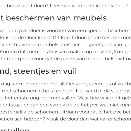
het beste kunt doen? Lees dan verder en kom erachter!
t beschermen van meubels
el een pvc-vloer is voorzien van een speciale bescher
kras op de vloer komt. Dit komt doordat de beschermende
 verschuivende meubels, huisdieren, speelgoed van kind
komen dat meubels krassen maken op de vloer, kun je sp
t en zorgen ervoor dat de poten van de meubels niet o
nd, steentjes en vuil
 dag komt er ongemerkt allerlei zand, steentjes of vuil b
 met schoenen in huis te lopen. Het zand of de steentjes
op het eerste oog nog meevallen. Maar hoe vaker dit geb
je ontstaat er dan een vage vlek op het pvc wat niet me
beste gelijk de schoenen uitdoen voordat je het pvc b
oenen aan hebben? Maak de vloer dan wat vaker schoon