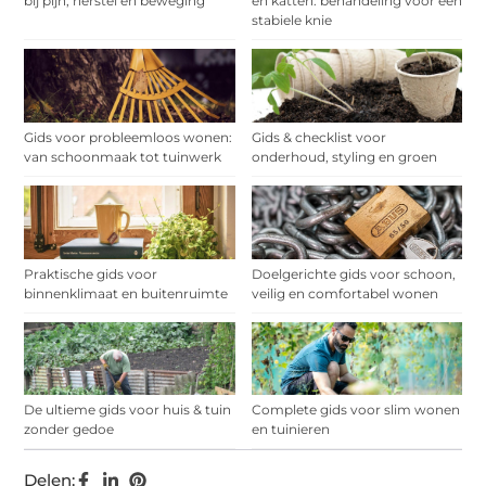
bij pijn, herstel en beweging
en katten: behandeling voor een
stabiele knie
Gids voor probleemloos wonen:
Gids & checklist voor
van schoonmaak tot tuinwerk
onderhoud, styling en groen
Praktische gids voor
Doelgerichte gids voor schoon,
binnenklimaat en buitenruimte
veilig en comfortabel wonen
De ultieme gids voor huis & tuin
Complete gids voor slim wonen
zonder gedoe
en tuinieren
Delen: