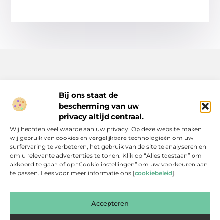
Bij ons staat de
bescherming van uw
Inspiratie, tips en verhalen voor elk moment.
privacy altijd centraal.
Ontdek een breed scala aan artikelen en blogs die je dagelijks
Wij hechten veel waarde aan uw privacy. Op deze website maken
leven verrijken, van praktische adviezen tot boeiende verhalen.
wij gebruik van cookies en vergelijkbare technologieën om uw
surfervaring te verbeteren, het gebruik van de site te analyseren en
Bericht categorie
om u relevante advertenties te tonen. Klik op “Alles toestaan” om
akkoord te gaan of op “Cookie instellingen” om uw voorkeuren aan
te passen. Lees voor meer informatie ons [
cookiebeleid
].
Onze informatie
Accepteren
Backlinks Kopen: Slimme Investering of Gevaarlijke Shortcut?
Kan je geld verdienen met een website? Een eerlijke blik achter de schermen