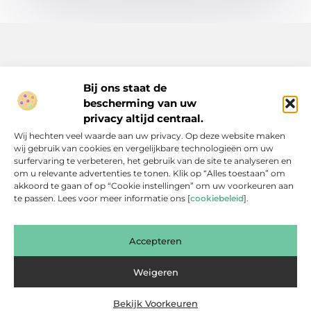
Bij ons staat de
bescherming van uw
Inspiratie, tips en verhalen voor elk moment.
privacy altijd centraal.
Ontdek een breed scala aan artikelen en blogs die je dagelijks
Wij hechten veel waarde aan uw privacy. Op deze website maken
leven verrijken, van praktische adviezen tot boeiende verhalen.
wij gebruik van cookies en vergelijkbare technologieën om uw
surfervaring te verbeteren, het gebruik van de site te analyseren en
Bericht categorie
om u relevante advertenties te tonen. Klik op “Alles toestaan” om
akkoord te gaan of op “Cookie instellingen” om uw voorkeuren aan
te passen. Lees voor meer informatie ons [
cookiebeleid
].
Onze informatie
Accepteren
Backlinks Kopen: Slimme Investering of Gevaarlijke Shortcut?
Kan je geld verdienen met een website? Een eerlijke blik achter de schermen
Weigeren
Bekijk Voorkeuren
Website index
Cookiebeleid (EU)