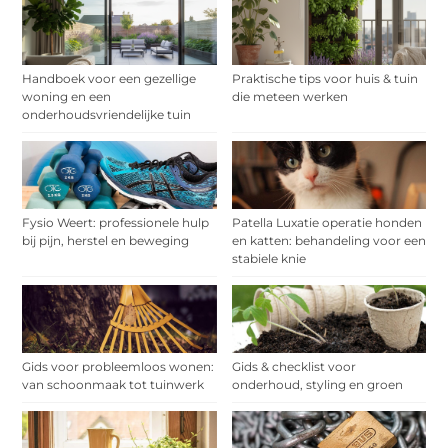
Handboek voor een gezellige
Praktische tips voor huis & tuin
woning en een
die meteen werken
onderhoudsvriendelijke tuin
Fysio Weert: professionele hulp
Patella Luxatie operatie honden
bij pijn, herstel en beweging
en katten: behandeling voor een
stabiele knie
Gids voor probleemloos wonen:
Gids & checklist voor
van schoonmaak tot tuinwerk
onderhoud, styling en groen