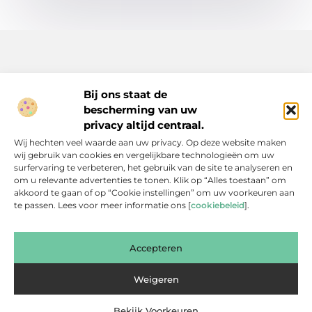
Bij ons staat de
bescherming van uw
Inspiratie, tips en verhalen voor elk moment.
privacy altijd centraal.
Ontdek een breed scala aan artikelen en blogs die je dagelijks
Wij hechten veel waarde aan uw privacy. Op deze website maken
leven verrijken, van praktische adviezen tot boeiende verhalen.
wij gebruik van cookies en vergelijkbare technologieën om uw
surfervaring te verbeteren, het gebruik van de site te analyseren en
Bericht categorie
om u relevante advertenties te tonen. Klik op “Alles toestaan” om
akkoord te gaan of op “Cookie instellingen” om uw voorkeuren aan
te passen. Lees voor meer informatie ons [
cookiebeleid
].
Onze informatie
Accepteren
Backlinks Kopen: Slimme Investering of Gevaarlijke Shortcut?
Kan je geld verdienen met een website? Een eerlijke blik achter de schermen
Weigeren
Bekijk Voorkeuren
Website index
Cookiebeleid (EU)