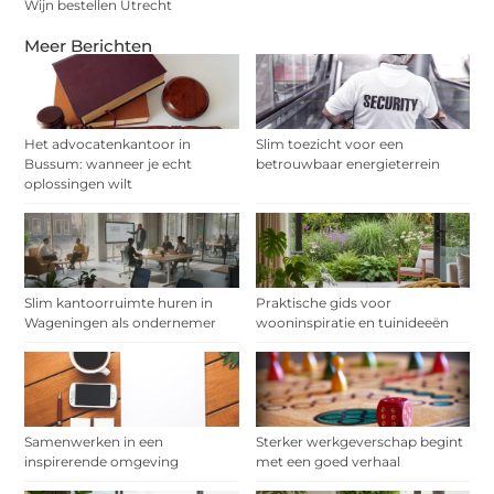
Wijn bestellen Utrecht
Meer Berichten
Het advocatenkantoor in
Slim toezicht voor een
Bussum: wanneer je echt
betrouwbaar energieterrein
oplossingen wilt
Slim kantoorruimte huren in
Praktische gids voor
Wageningen als ondernemer
wooninspiratie en tuinideeën
Samenwerken in een
Sterker werkgeverschap begint
inspirerende omgeving
met een goed verhaal