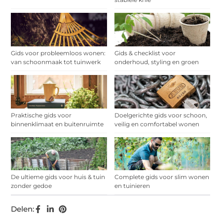
Gids voor probleemloos wonen:
Gids & checklist voor
van schoonmaak tot tuinwerk
onderhoud, styling en groen
Praktische gids voor
Doelgerichte gids voor schoon,
binnenklimaat en buitenruimte
veilig en comfortabel wonen
De ultieme gids voor huis & tuin
Complete gids voor slim wonen
zonder gedoe
en tuinieren
Delen: