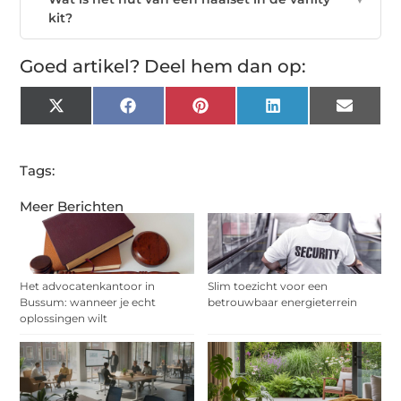
kit?
Goed artikel? Deel hem dan op:
X
Facebook
Pinterest
LinkedIn
Email
(Twitter)
Tags:
Meer Berichten
Het advocatenkantoor in
Slim toezicht voor een
Bussum: wanneer je echt
betrouwbaar energieterrein
oplossingen wilt