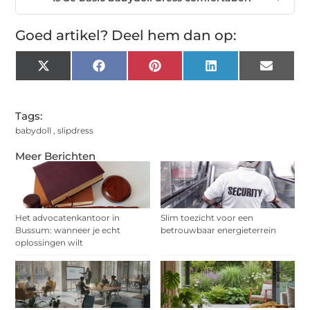
Goed artikel? Deel hem dan op:
X
Facebook
Pinterest
LinkedIn
Email
(Twitter)
Tags:
babydoll
,
slipdress
Meer Berichten
Het advocatenkantoor in
Slim toezicht voor een
Bussum: wanneer je echt
betrouwbaar energieterrein
oplossingen wilt