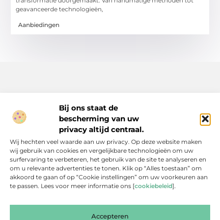
transformatie doorgemaakt. Van handmatige methoden tot
geavanceerde technologieën,
Aanbiedingen
Bij ons staat de
bescherming van uw
Inspiratie, tips en verhalen voor elk moment.
privacy altijd centraal.
Ontdek een breed scala aan artikelen en blogs die je dagelijks
Wij hechten veel waarde aan uw privacy. Op deze website maken
leven verrijken, van praktische adviezen tot boeiende verhalen.
wij gebruik van cookies en vergelijkbare technologieën om uw
surfervaring te verbeteren, het gebruik van de site te analyseren en
Bericht categorie
om u relevante advertenties te tonen. Klik op “Alles toestaan” om
akkoord te gaan of op “Cookie instellingen” om uw voorkeuren aan
te passen. Lees voor meer informatie ons [
cookiebeleid
].
Onze informatie
Accepteren
Backlinks Kopen: Slimme Investering of Gevaarlijke Shortcut?
Kan je geld verdienen met een website? Een eerlijke blik achter de schermen