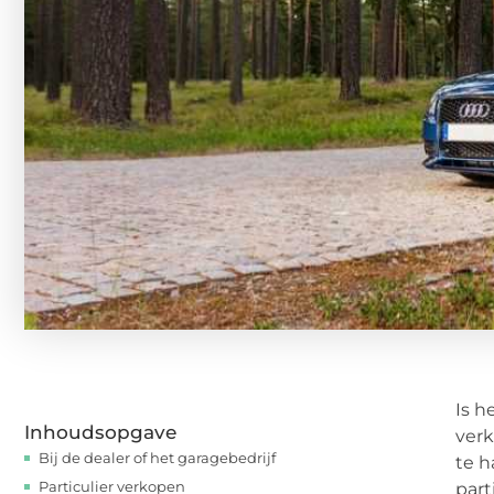
Is h
Inhoudsopgave
verk
Bij de dealer of het garagebedrijf
te h
Particulier verkopen
part