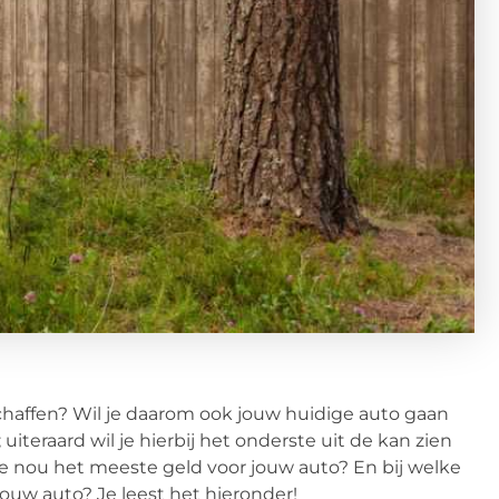
schaffen? Wil je daarom ook jouw huidige auto gaan
teraard wil je hierbij het onderste uit de kan zien
jg je nou het meeste geld voor jouw auto? En bij welke
ouw auto? Je leest het hieronder!