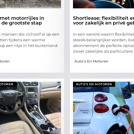
met motorrijles in
Shortlease: flexibiliteit
 de grootste stap
voor zakelijk en privé ge
an mensen die zichzelf al op een
In een wereld waarin flexibilit
itten tijdens een warme
steeds belangrijker worden, bi
op een ritje in het buitenland
abonnement de perfecte oplos
zowel zakelijke als particuliere r
toren
Auto's En Motoren
MOTOREN
AUTO'S EN MOTOREN