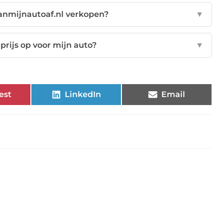
vanmijnautoaf.nl verkopen?
▼
prijs op voor mijn auto?
▼
est
LinkedIn
Email