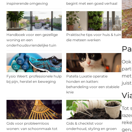
inspirerende omgeving
begint met een goed verhaal
Handboek voor een gezellige
Praktische tips voor huis & tuin
woning en een
die meteen werken
onderhoudsvriendelijke tuin
Pa
Ook 
part
met 
Fysio Weert: professionele hulp
Patella Luxatie operatie
bij pijn, herstel en beweging
honden en katten:
juis
behandeling voor een stabiele
knie
Vi
Tot 
raze
reke
Gids voor probleemloos
Gids & checklist voor
wonen: van schoonmaak tot
onderhoud, styling en groen
geru