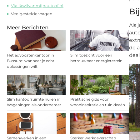
Via Ikwilvanmijnautoaf.nl
Bi
Veelgestelde vragen
Als 
Meer Berichten
auto
extr
de a
deal
Het advocatenkantoor in
Slim toezicht voor een
Bussum: wanneer je echt
betrouwbaar energieterrein
oplossingen wilt
Slim kantoorruimte huren in
Praktische gids voor
Wageningen als ondernemer
wooninspiratie en tuinideeën
Samenwerken in een
Sterker werkgeverschap