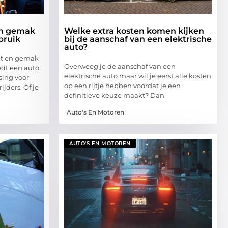
 en gemak
Welke extra kosten komen kijken
bruik
bij de aanschaf van een elektrische
auto?
eit en gemak
Overweeg je de aanschaf van een
edt een auto
elektrische auto maar wil je eerst alle kosten
sing voor
op een rijtje hebben voordat je een
ijders. Of je
definitieve keuze maakt? Dan
Auto's En Motoren
AUTO'S EN MOTOREN