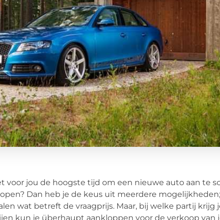
et voor jou de hoogste tijd om een nieuwe auto aan te 
open? Dan heb je de keus uit meerdere mogelijkheden; ui
alen wat betreft de vraagprijs. Maar, bij welke partij kri
ijen kun je überhaupt aankloppen voor de verkoop van j