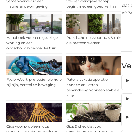
Samenwerken in een
Sterker werkgeverschap
dat 
inspirerende omgeving
begint met een goed verhaal
verw
Handboek voor een gezellige
Praktische tips voor huis & tuin
woning en een
die meteen werken
onderhoudsvriendelijke tuin
Ve
Fysio Weert: professionele hulp
Patella Luxatie operatie
bij pijn, herstel en beweging
honden en katten:
behandeling voor een stabiele
knie
Gids voor probleemloos
Gids & checklist voor
wonen: van schoonmaak tot
onderhoud, styling en groen