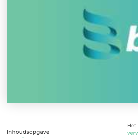
Het 
Inhoudsopgave
ver