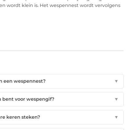
ken wordt klein is. Het wespennest wordt vervolgens
in een wespennest?
▼
ch bent voor wespengif?
▼
e keren steken?
▼