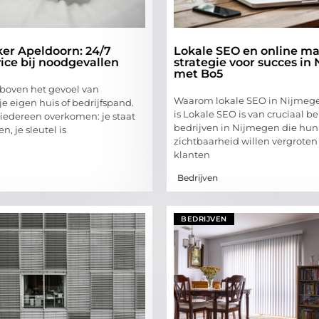
er Apeldoorn: 24/7
Lokale SEO en online mar
vice bij noodgevallen
strategie voor succes in
met Bo5
s boven het gevoel van
Waarom lokale SEO in Nijmege
 je eigen huis of bedrijfspand.
is Lokale SEO is van cruciaal b
 iedereen overkomen: je staat
bedrijven in Nijmegen die hun
n, je sleutel is
zichtbaarheid willen vergrote
klanten
Bedrijven
BEDRIJVEN