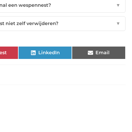
onal een wespennest?
▼
 niet zelf verwijderen?
▼
est
LinkedIn
Email