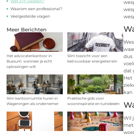
Wat zijn wespen?
wesp
Waarom een professional?
wesp
Veelgestelde vragen
wesp
Wa
Meer Berichten
Wesp
waar
Het advocatenkantoor in
Slim toezicht voor een
dus 
Bussum: wanneer je echt
betrouwbaar energieterrein
voel
oplossingen wilt
dat 
Het 
ziek
kan 
Slim kantoorruimte huren in
Praktische gids voor
Wa
Wageningen als ondernemer
wooninspiratie en tuinideeën
Wil 
met 
word