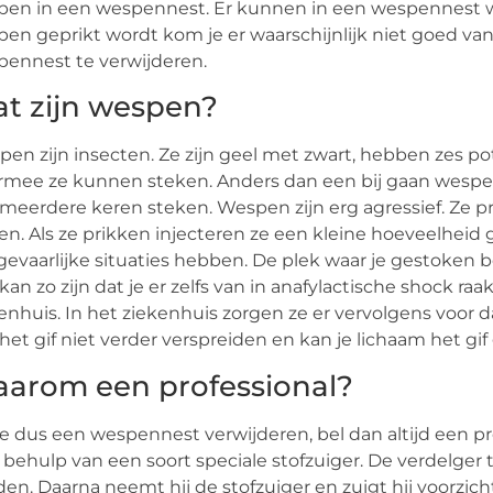
en in een wespennest. Er kunnen in een wespennest wel
en geprikt wordt kom je er waarschijnlijk niet goed van
ennest te verwijderen.
t zijn wespen?
en zijn insecten. Ze zijn geel met zwart, hebben zes p
mee ze kunnen steken. Anders dan een bij gaan wespen
meerdere keren steken. Wespen zijn erg agressief. Ze pr
en. Als ze prikken injecteren ze een kleine hoeveelheid gif.
gevaarlijke situaties hebben. De plek waar je gestoke
kan zo zijn dat je er zelfs van in anafylactische shock ra
enhuis. In het ziekenhuis zorgen ze er vervolgens voor da
het gif niet verder verspreiden en kan je lichaam het gi
arom een professional?
je dus een wespennest verwijderen, bel dan altijd een 
behulp van een soort speciale stofzuiger. De verdelger 
en. Daarna neemt hij de stofzuiger en zuigt hij voorzicht