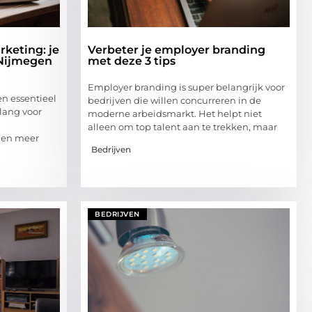
keting: je
Verbeter je employer branding
 Nijmegen
met deze 3 tips
Employer branding is super belangrijk voor
n essentieel
bedrijven die willen concurreren in de
elang voor
moderne arbeidsmarkt. Het helpt niet
alleen om top talent aan te trekken, maar
n en meer
Bedrijven
BEDRIJVEN