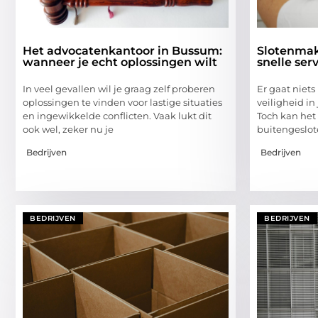
Het advocatenkantoor in Bussum:
Slotenmak
wanneer je echt oplossingen wilt
snelle ser
In veel gevallen wil je graag zelf proberen
Er gaat niet
oplossingen te vinden voor lastige situaties
veiligheid in
en ingewikkelde conflicten. Vaak lukt dit
Toch kan het
ook wel, zeker nu je
buitengeslote
Bedrijven
Bedrijven
BEDRIJVEN
BEDRIJVEN