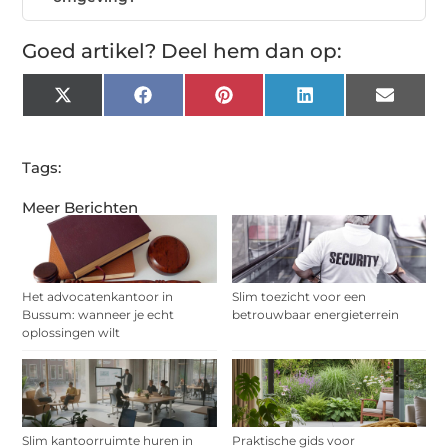
Goed artikel? Deel hem dan op:
X
Facebook
Pinterest
LinkedIn
Email
(Twitter)
Tags:
Meer Berichten
Het advocatenkantoor in
Slim toezicht voor een
Bussum: wanneer je echt
betrouwbaar energieterrein
oplossingen wilt
Slim kantoorruimte huren in
Praktische gids voor