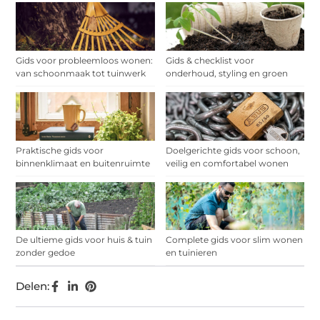
Gids voor probleemloos wonen:
Gids & checklist voor
van schoonmaak tot tuinwerk
onderhoud, styling en groen
Praktische gids voor
Doelgerichte gids voor schoon,
binnenklimaat en buitenruimte
veilig en comfortabel wonen
De ultieme gids voor huis & tuin
Complete gids voor slim wonen
zonder gedoe
en tuinieren
Delen: